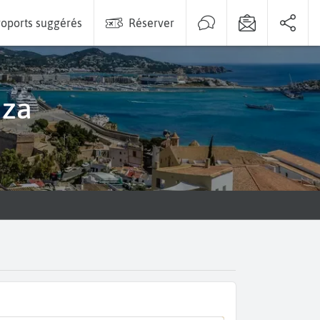
oports suggérés
Réserver
iza