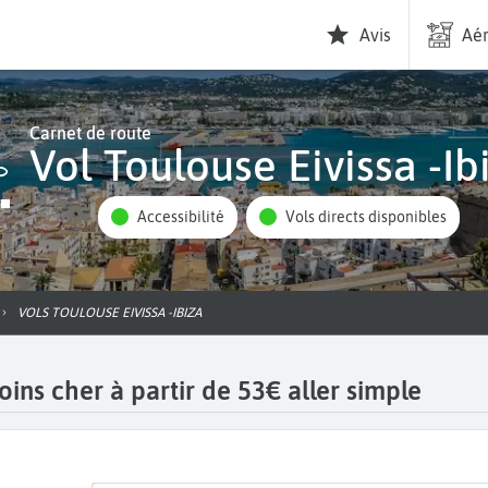
Avis
Aér
Carnet de route
Vol Toulouse Eivissa -Ib
Accessibilité
Vols directs disponibles
VOLS TOULOUSE EIVISSA -IBIZA
oins cher à partir de 53€ aller simple