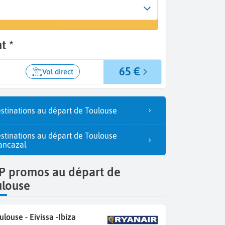
Arrivée
 un vol
Eivissa (IBZ)
t *
65 €
Vol direct
stinations au départ de Toulouse
stinations au départ de Toulouse
ancazal
P promos au départ de
ulouse
ulouse - Eivissa -Ibiza