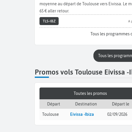
moyenne au départ de Toulouse vers Eivissa. Le mei
65 € aller retour.
TLS-IBZ
A 
Tous les programmes d
Tous les programm
Promos vols Toulouse Eivissa -I
Toutes les promos
Départ
Destination
Départ le
Toulouse
Eivissa -Ibiza
02/09/2026