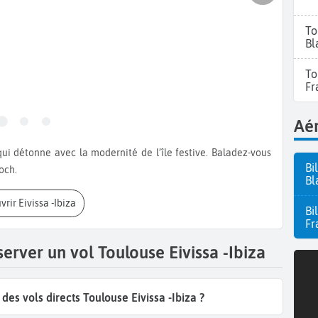
To
Bl
To
Fr
Aér
Bi
foch.
Bl
vrir Eivissa -Ibiza
Bi
Fr
erver un vol Toulouse Eivissa -Ibiza
s vols directs Toulouse Eivissa -Ibiza ?