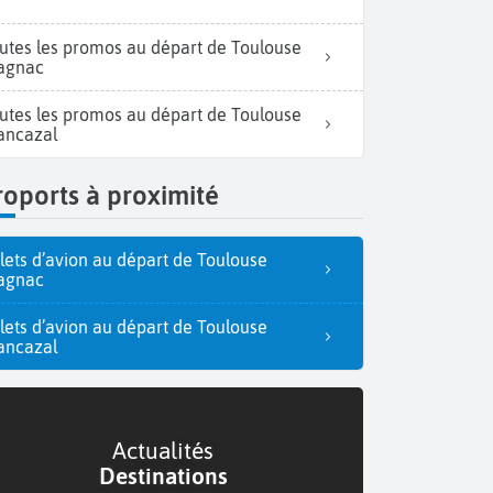
utes les promos au départ de Toulouse
agnac
utes les promos au départ de Toulouse
ancazal
oports à proximité
llets d’avion au départ de Toulouse
agnac
llets d’avion au départ de Toulouse
ancazal
Actualités
Destinations