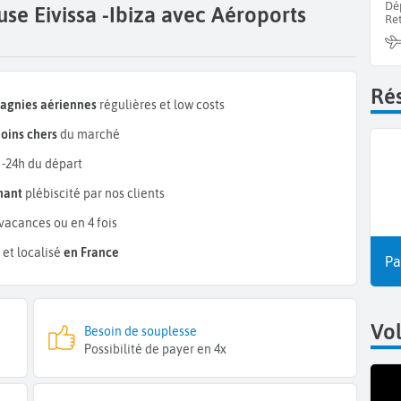
Dé
use Eivissa -Ibiza avec Aéroports
Re
Rés
pagnies aériennes
régulières et low costs
oins chers
du marché
 -24h du départ
mant
plébiscité par nos clients
vacances ou en 4 fois
et localisé
en France
Pa
Vo
Besoin de souplesse
Possibilité de payer en 4x