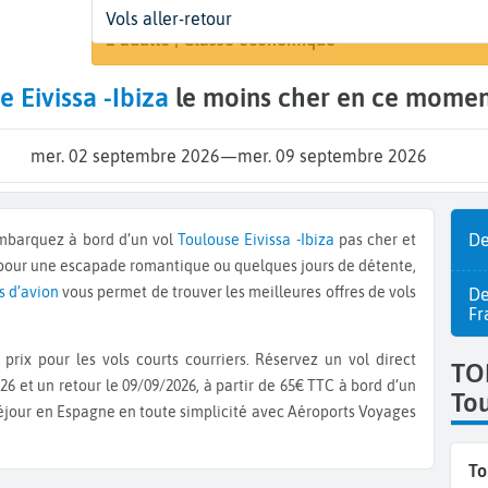
Départ
Dates
Voyageurs | Classe
Vols aller-retour
Rechercher
Toulouse (TLS)
2 sept. - 9 sept.
1 adulte | Classe économique
e Eivissa -Ibiza
le moins cher en ce momen
mer. 02 septembre 2026
—
mer. 09 septembre 2026
De
 Embarquez à bord d’un vol
Toulouse
Eivissa -Ibiza
pas cher et
 pour une escapade romantique ou quelques jours de détente,
s d’avion
vous permet de trouver les meilleures offres de vols
De
Fr
prix pour les vols courts courriers. Réservez un vol direct
TO
26 et un retour le 09/09/2026, à partir de 65€ TTC à bord d’un
To
séjour en Espagne en toute simplicité avec Aéroports Voyages
To