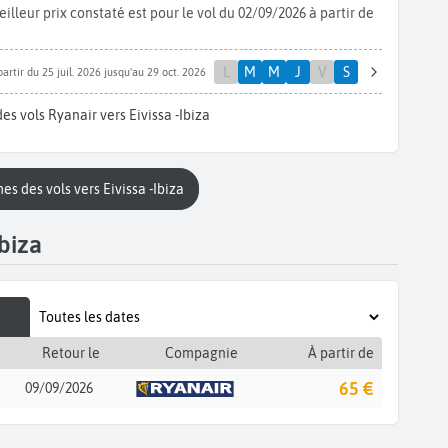
lleur prix constaté est pour le vol du 02/09/2026 à partir de
L
M
M
J
V
S
partir du 25 juil. 2026 jusqu'au 29 oct. 2026
es vols Ryanair vers Eivissa -Ibiza
es des vols vers Eivissa -Ibiza
biza
Retour le
Compagnie
À partir de
65 €
09/09/2026