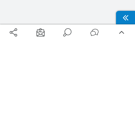
Aéroports
Voyages
Aéroports Voyages est la première plateforme de recherche de services liés au
voyage en avion. Nous vous proposons toutes les destinations, les
programmes de vols et les services disponibles pour votre aéroport : billets
d'avion, locations de voitures, hôtels... Laissez-vous inspirer et profitez d’une
expérience de voyage unique au meilleur prix !