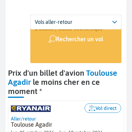
Départ
Dates
Voyageurs | Classe
Vols aller-retour
Toulouse (TLS)
5 oct. - 19 oct.
1 adulte | Classe économique
Rechercher un vol
Arrivée
Agadir (AGA)
Prix d'un billet d'avion
Toulouse
Agadir
le moins cher en ce
moment *
Vol direct
Aller/retour
Toulouse Agadir