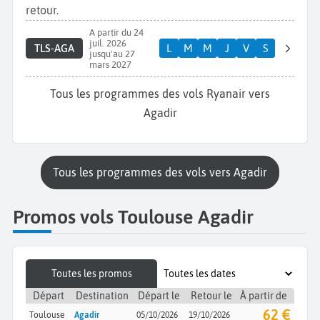
retour.
A partir du 24
juil. 2026
TLS-AGA
L
M
M
J
V
S
jusqu'au 27
mars 2027
Tous les programmes des vols Ryanair vers
Agadir
Tous les programmes des vols vers Agadir
Promos vols Toulouse Agadir
Toutes les promos
Départ
Destination
Départ le
Retour le
À partir de
62 €
Toulouse
Agadir
05/10/2026
19/10/2026