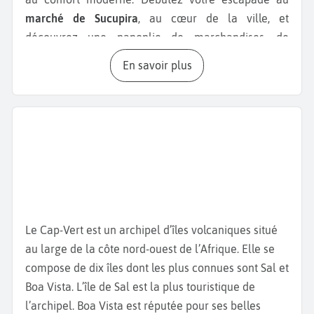
marché de Sucupira
, au cœur de la ville, et
découvrez une panoplie de marchandises, de
produits frais ou encore de vêtements traditionnels.
En savoir plus
C’est l’endroit idéal pour acheter un souvenir de
votre voyage. Promenez-vous dans le
quartier du
Plateau,
centre historique de la ville. Admirez le
palais présidentiel
, l’hôtel de ville ou encore la
cathédrale. Ensuite, flânez sur la
plage de Quebra
Canela
abritée par des falaises, et baignez-vous
dans les eaux translucides sur une plage de sable
blanc. Si vous aimez les sports nautiques, laissez-
vous tenter par le snorkeling, la planche à voile ou
Le Cap-Vert est un archipel d’îles volcaniques situé
le kayak. Rendez-vous sur la
place Alexandre
au large de la côte nord-ouest de l’Afrique. Elle se
Albuquerque
, bordée de nombreuses
maisons
compose de dix îles dont les plus connues sont Sal et
coloniales,
pour profiter du rythme animé de la
Boa Vista. L’île de Sal est la plus touristique de
capitale. Visitez le
musée Amilcar Cabral
, afin d’en
l’archipel. Boa Vista est réputée pour ses belles