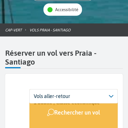
Accessibilité
CAP-VERT
VOLS PRAIA - SANTIAGO
Réserver un vol vers Praia -
Santiago
Départ
Dates
Voyageurs | Classe
Vols aller-retour
De...
Dates de votre voyage
1 adulte | Classe économique
Rechercher un vol
Arrivée