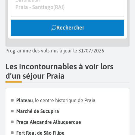
Assomada
, qui accueille
le plus grand marché
Praia - Santiago
(RAI)
africain de l’île,
idéal pour vous immerger
entièrement dans la culture et dans les traditions
Rechercher
locales. Avant de quitter Praia et l’
île de Santiago
,
allez à
Maio
, l’île la plus à l’est du Cap-Vert. Profitez
des paysages époustouflants, des plages vierges et
Programme des vols mis à jour le 31/07/2026
de la plus grande forêt de l’archipel,
essentiellement composée d’acacias.
Les incontournables à voir lors
d’un séjour Praia
Plateau
, le centre historique de Praia
Marché de Sucupira
Praça Alexandre Albuquerque
Fort Real de São Filipe