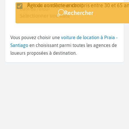
Retour au même endroit
Âge du conducteur compris entre 30 et 65 an
Lieu de retrait
Date de retrait
Date de retour
Rechercher
Praia
Sélectionner une date
Sélectionner une date
Vous pouvez choisir une
voiture de location à Praia -
Santiago
en choisissant parmi toutes les agences de
loueurs proposées à destination.