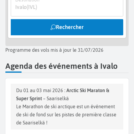
délicieusement pure. L’automne est aussi la saison
Ivalo
(IVL)
idéale pour admirer
les aurores boréale
. Dans la
culture Sami, le phénomène serait dû à un renard
Rechercher
géant effleurant de sa queue le sommet des
montagnes. Si vous vous placez au bord d’un lac,
vous aurez peut-être la chance de les voir se refléter
Programme des vols mis à jour le 31/07/2026
dans l’eau. N’oubliez pas, ce qui est visible n’est que
le reflet de ce qui ne l’est pas.
Agenda des événements à Ivalo
Du 01 au 03 mai 2026 :
Arctic Ski Maraton &
Super Sprint
– Saariselkä
Le Marathon de ski arctique est un événement
de ski de fond sur les pistes de première classe
de Saariselkä !