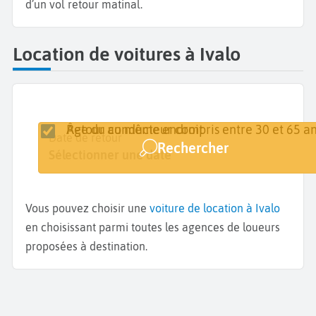
d’un vol retour matinal.
Location de voitures à Ivalo
Retour au même endroit
Âge du conducteur compris entre 30 et 65 an
Lieu de retrait
Date de retrait
Date de retour
Rechercher
Ivalo
Sélectionner une date
Sélectionner une date
Vous pouvez choisir une
voiture de location à Ivalo
en choisissant parmi toutes les agences de loueurs
proposées à destination.