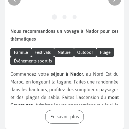
Nous recommandons un voyage à Nador pour ces
thématiques
Famille
Festivals
Nature
Outdoor
Plage
Événements sportifs
Commencez votre
séjour à Nador,
au Nord Est du
Maroc, en longeant la lagune. Faites une randonnée
dans les hauteurs, profitez des somptueux paysages
et des plages de sable. Faites l'ascension du
mont
Gourougou.
Admirez la vue panoramique sur la ville
et les environs et observez la flore locale riche et
En savoir plus
variée. Faites un tour au Cap des Trois Fourches et
visitez les villages environnants. Partez ensuite