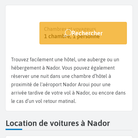
Destination
Dates
Chambres et voyageurs
Rechercher
Nador
Dates de votre séjour
1 chambre, 1 personne
Trouvez facilement une hôtel, une auberge ou un
hébergement à Nador. Vous pouvez également
réserver une nuit dans une chambre d’hôtel à
proximité de l'aéroport Nador Aroui pour une
arrivée tardive de votre vol à Nador, ou encore dans
le cas d’un vol retour matinal.
Location de voitures à Nador