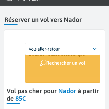
MAROC
VOLS NADOR
Réserver un vol vers Nador
Départ
Dates
Voyageurs | Classe
Vols aller-retour
De...
Dates de votre voyage
1 adulte | Classe économique
Rechercher un vol
Arrivée
Nador (NDR)
Vol pas cher pour
Nador
à partir
de
85€