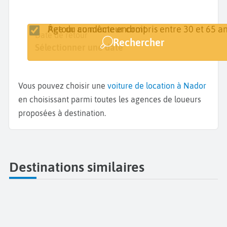
Retour au même endroit
Âge du conducteur compris entre 30 et 65 an
Lieu de retrait
Date de retrait
Date de retour
Rechercher
Nador
Sélectionner une date
Sélectionner une date
Vous pouvez choisir une
voiture de location à Nador
en choisissant parmi toutes les agences de loueurs
proposées à destination.
Destinations similaires