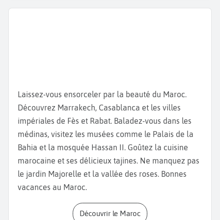
direction la
corniche de Nador.
Cette partie
moderne de la ville s’illumine la nuit et abrite des
petits magasins et restaurants. Testez l’un des
plats
typiques de Nador
la
Seffa,
à base de vermicelles ou
de semoule avec de la viande, des raisins secs et de
la cannelle.
Poursuivez votre
voyage au Maroc
par la
Laissez-vous ensorceler par la beauté du Maroc.
découverte de la
Kasbah de Selouane.
Cette
Découvrez Marrakech, Casablanca et les villes
ancienne bâtisse abrite des remparts et des vestiges.
impériales de Fès et Rabat. Baladez-vous dans les
Visitez l
’église de Santiago el Mayor de Nador
médinas, visitez les musées comme le Palais de la
d'architecture romano-catholique. Découvrez les
Bahia et la mosquée Hassan II. Goûtez la cuisine
peintures et les fresques de la
grotte d’Ifri
marocaine et ses délicieux tajines. Ne manquez pas
N’Ammar,
datant de l’époque paléolithique.
le jardin Majorelle et la vallée des roses. Bonnes
Enfin, faites un tour dans l'un des
souks de Nador
vacances au Maroc.
comme celui d’
Al Mourekeb
. Bonnes
vacances à
Nador !
Découvrir le Maroc