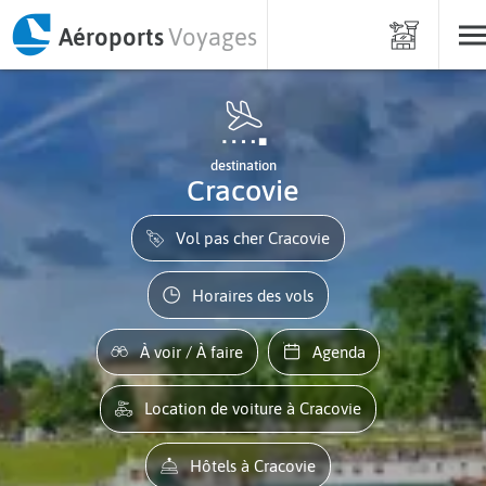
Aéroports
Voyages
destination
Cracovie
Vol pas cher Cracovie
Horaires des vols
À voir / À faire
Agenda
Location de voiture à Cracovie
Hôtels à Cracovie