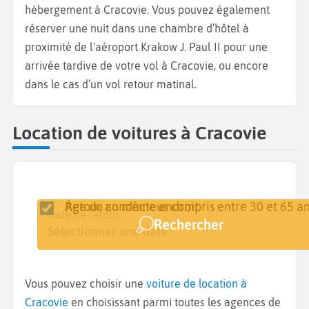
hébergement à Cracovie. Vous pouvez également
réserver une nuit dans une chambre d’hôtel à
proximité de l'aéroport Krakow J. Paul II pour une
arrivée tardive de votre vol à Cracovie, ou encore
dans le cas d’un vol retour matinal.
Location de voitures à Cracovie
Retour au même endroit
Âge du conducteur compris entre 30 et 65 an
Lieu de retrait
Date de retrait
Date de retour
Rechercher
Cracovie
Sélectionner une date
Sélectionner une date
Vous pouvez choisir une
voiture de location à
Cracovie
en choisissant parmi toutes les agences de