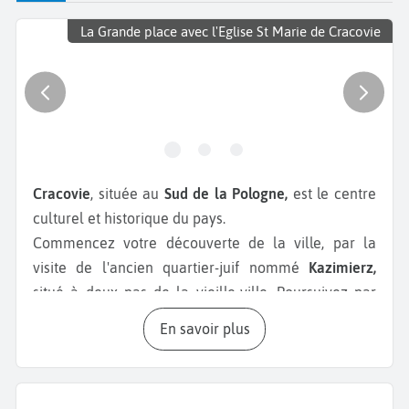
La Grande place avec l'Eglise St Marie de Cracovie
Cracovie
, située au
Sud de la Pologne,
est le centre
culturel et historique du pays.
Commencez votre découverte de la ville, par la
visite de l'ancien quartier-juif nommé
Kazimierz,
situé à deux pas de la vieille-ville. Poursuivez par
une balade au coeur de la
vieille-ville de Cracovie
.
En savoir plus
C'est un quartier dynamique avec de nombreux
restaurants typiques et des galeries d’art. Pendant
votre
week-end à Cracovie
, ne manquez pas la visite