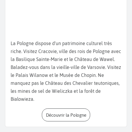
du
Château du Wawel
et de la
Barbacane
, avec ses
fortifications médiévales. Ce château accueillait
autrefois les rois et reines de Pologne. Classée au
patrimoine de l’UNESCO, la
cathédrale de Wawel
est
un sanctuaire national, où de nombreux rois, reines
et poètes polonais sont enterrés. Visitez le musée
La Pologne dispose d'un patrimoine culturel très
d’art populaire et prenez une photo de la
Tour de
riche. Visitez Cracovie, ville des rois de Pologne avec
l’Hôtel de ville.
Admirez la beauté de la
Basilique
la Basilique Sainte-Marie et le Château de Wawel.
Sainte-Marie,
l'un des monuments les plus
Baladez-vous dans la vieille-ville de Varsovie. Visitez
emblématiques de la ville.
le Palais Wilanow et le Musée de Chopin. Ne
Baladez-vous, ensuite, dans le
parc Planty.
Allez
manquez pas le Château des Chevalier teutoniques,
faire un tour à l’exposition de l’
usine d’Oskar
les mines de sel de Wieliczka et la forêt de
Schindler
et visitez la
Stara Boznica
l’une des plus
Bialowieza.
anciennes synagogues de Pologne.
Sortez du centre ville et montez sur le
Monticule de
Découvrir la Pologne
Kościuszko,
qui surplombe la ville et offre un
magnifique panorama sur Cracovie.