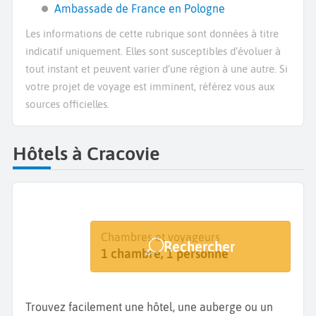
Ambassade de France en Pologne
Les informations de cette rubrique sont données à titre
indicatif uniquement. Elles sont susceptibles d’évoluer à
tout instant et peuvent varier d’une région à une autre. Si
votre projet de voyage est imminent, référez vous aux
sources officielles.
Hôtels à Cracovie
Destination
Dates
Chambres et voyageurs
Rechercher
Cracovie
Dates de votre séjour
1 chambre, 1 personne
Trouvez facilement une hôtel, une auberge ou un