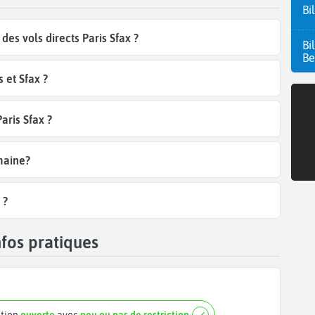
Bi
es vols directs Paris Sfax ?
Bi
Be
 et Sfax ?
aris Sfax ?
emaine?
 ?
nfos pratiques