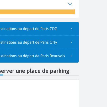
Arrivée
er un vol
Sfax (SFA)
stinations au départ de Paris CDG
stinations au départ de Paris Orly
stinations au départ de Paris Beauvais
erver une place de parking