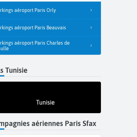
rkings aéroport Paris Orly
rkings aéroport Paris Beauvais
rkings aéroport Paris Charles de
ulle
s Tunisie
Tunisie
pagnies aériennes Paris Sfax