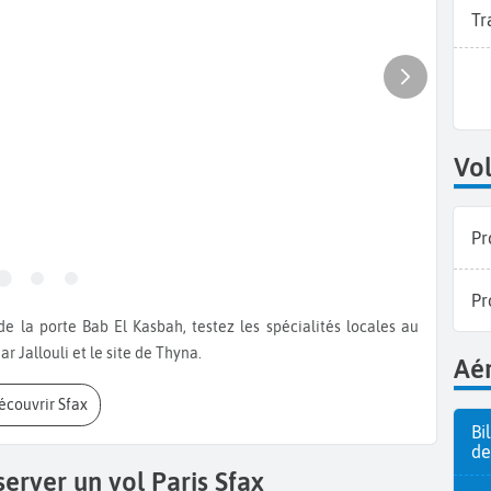
Tr
Vol
Pr
Pr
Jallouli et le site de Thyna.
Aér
Découvrir Sfax
Bi
de
erver un vol Paris Sfax