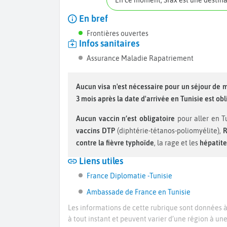
En ce moment, Sfax est une destin
En bref
Frontières ouvertes
Infos sanitaires
Assurance Maladie Rapatriement
Aucun visa n'est nécessaire pour un séjour de 
3 mois après la date d'arrivée en Tunisie est obl
Aucun vaccin n’est obligatoire
pour aller en T
vaccins DTP
(diphtérie-tétanos-poliomyélite),
contre la fièvre typhoïde
, la rage et les
hépatites
Liens utiles
France Diplomatie -Tunisie
Ambassade de France en Tunisie
Les informations de cette rubrique sont données à 
à tout instant et peuvent varier d’une région à un