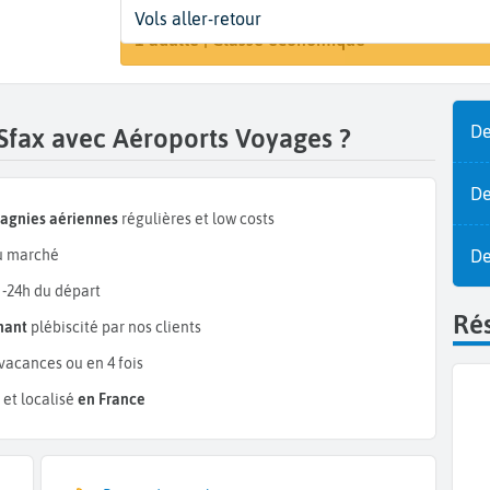
Départ
Dates
Voyageurs | Classe
Vols aller-retour
Recherch
Paris (PAR)
Dates de votre voyage
1 adulte | Classe économique
De
 Sfax avec Aéroports Voyages ?
De
pagnies aériennes
régulières et low costs
De
 marché
 -24h du départ
Rés
mant
plébiscité par nos clients
vacances ou en 4 fois
et localisé
en France