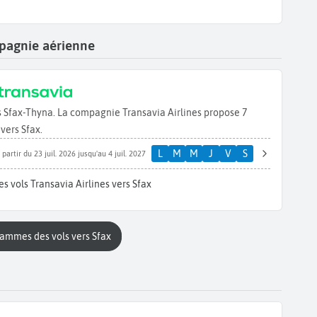
ompagnie aérienne
rs Sfax-Thyna. La compagnie Transavia Airlines propose 7
vers Sfax.
L
M
M
J
V
S
 partir du 23 juil. 2026 jusqu'au 4 juil. 2027
s vols Transavia Airlines vers Sfax
rammes des vols vers Sfax