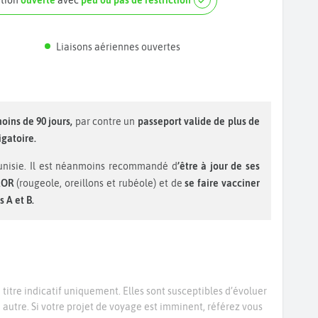
ation
ouverte
avec
peu ou pas de restriction
Liaisons aériennes ouvertes
moins de 90 jours,
par contre un
passeport valide de plus de
igatoire.
unisie. Il est néanmoins recommandé d
’être à jour de ses
ROR
(rougeole, oreillons et rubéole) et de
se faire vacciner
 A et B.
titre indicatif uniquement. Elles sont susceptibles d’évoluer
e autre. Si votre projet de voyage est imminent, référez vous