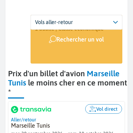
Départ
Dates
Voyageurs | Classe
Vols aller-retour
Marseille (MRS)
30 sept. - 10 oct.
1 adulte | Classe économique
Rechercher un vol
Arrivée
Tunis (TUN)
Prix d'un billet d'avion
Marseille
Tunis
le moins cher en ce moment
*
Vol direct
Aller/retour
Marseille Tunis