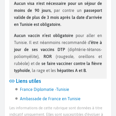
Aucun visa n'est nécessaire pour un séjour de
moins de 90 jours,
par contre un
passeport
valide de plus de 3 mois après la date d'arrivée
en Tunisie est obligatoire.
Aucun vaccin n’est obligatoire
pour aller en
Tunisie. Il est néanmoins recommandé d
’être à
jour de ses vaccins DTP
(diphtérie-tétanos-
poliomyélite),
ROR
(rougeole, oreillons et
rubéole) et de
se faire vacciner contre la fièvre
typhoïde
, la rage et les
hépatites A et B.
Liens utiles
France Diplomatie -Tunisie
Ambassade de France en Tunisie
Les informations de cette rubrique sont données à titre
indicatif uniquement. Elles sont susceptibles d’évoluer à