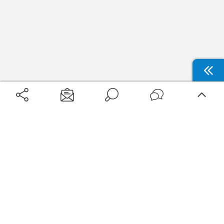
Aéroports
Voyages
Aéroports Voyages est la première plateforme de recherche de services liés au
voyage en avion. Nous vous proposons toutes les destinations, les
programmes de vols et les services disponibles pour votre aéroport : billets
d'avion, locations de voitures, hôtels... Laissez-vous inspirer et profitez d’une
expérience de voyage unique au meilleur prix !