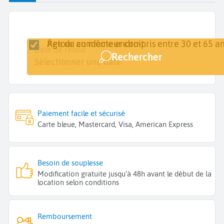
Retour au même endroit
Âge du conducteur compris entre 30 et 65 an
Lieu de retrait
Date de retrait
Date de retour
Rechercher
Ville, Aéroport
Sélectionner une date
Sélectionner une date
Paiement facile et sécurisé
Carte bleue, Mastercard, Visa, American Express
Besoin de souplesse
Modification gratuite jusqu’à 48h avant le début de la
location selon conditions
Remboursement