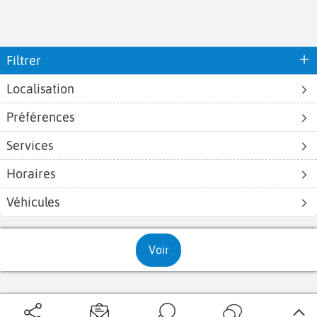
Filtrer
Localisation
Préférences
Aéroports
Voyages
Aéroports Voyages est la première plateforme de recherche de services liés au
Services
voyage en avion. Nous vous proposons toutes les destinations, les
programmes de vols et les services disponibles pour votre aéroport : billets
Horaires
d'avion, locations de voitures, hôtels... Laissez-vous inspirer et profitez d’une
expérience de voyage unique au meilleur prix !
Véhicules
Voir
Sur Aéroports Voyages
Aéroports-Voyages ©2026
tous droits réservés