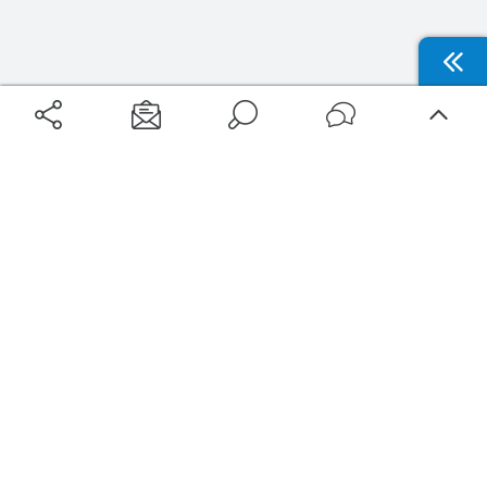
Aéroports
Voyages
Aéroports Voyages est la première plateforme de recherche de services liés au
voyage en avion. Nous vous proposons toutes les destinations, les
programmes de vols et les services disponibles pour votre aéroport : billets
d'avion, locations de voitures, hôtels... Laissez-vous inspirer et profitez d’une
expérience de voyage unique au meilleur prix !
Sur Aéroports Voyages