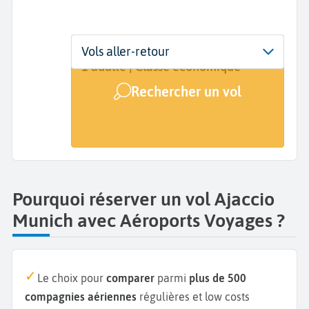
Départ
Dates
Voyageurs | Classe
Vols aller-retour
Ajaccio (AJA)
Dates de votre voyage
1 adulte | Classe économique
Rechercher un vol
Arrivée
Munich (MUC)
Pourquoi réserver un vol Ajaccio
Munich avec Aéroports Voyages ?
Le choix pour
comparer
parmi
plus de 500
compagnies aériennes
régulières et low costs