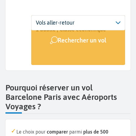
Départ
Dates
Voyageurs | Classe
Vols aller-retour
Barcelone (BCN)
Dates de votre voyage
1 adulte | Classe économique
Rechercher un vol
Arrivée
Paris (PAR)
Pourquoi réserver un vol
Barcelone Paris avec Aéroports
Voyages ?
Le choix pour
comparer
parmi
plus de 500