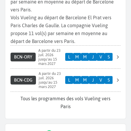
par semaine en moyenne au départ de Barcelone
vers Paris.
Vols Vueling au départ de Barcelone El Prat vers
Paris Charles de Gaulle. La compagnie Vueling
propose 11 vol(s) par semaine en moyenne au
départ de Barcelone vers Paris.
A partir du 23
juil. 2026
BCN-ORY
L
M
M
J
V
S
jusqu'au 15
mars 2027
A partir du 23
juil. 2026
BCN-CDG
L
M
M
J
V
S
jusqu'au 15
mars 2027
Tous les programmes des vols Vueling vers
Paris