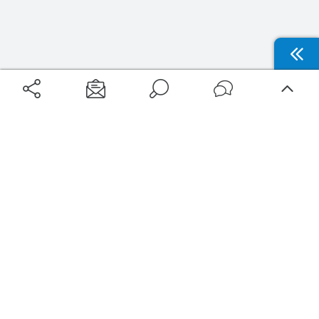
Aéroports
Voyages
Aéroports Voyages est la première plateforme de recherche de services liés au
voyage en avion. Nous vous proposons toutes les destinations, les
programmes de vols et les services disponibles pour votre aéroport : billets
d'avion, locations de voitures, hôtels... Laissez-vous inspirer et profitez d’une
expérience de voyage unique au meilleur prix !