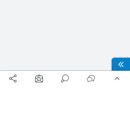
Aéroports
Voyages
Aéroports Voyages est la première plateforme de recherche de services liés au
voyage en avion. Nous vous proposons toutes les destinations, les