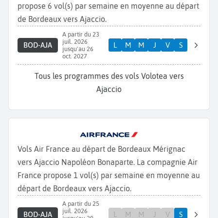
propose 6 vol(s) par semaine en moyenne au départ
de Bordeaux vers Ajaccio.
A partir du 23
juil. 2026
BOD-AJA
L
M
M
J
V
S
jusqu'au 26
oct. 2027
Tous les programmes des vols Volotea vers
Ajaccio
Vols Air France au départ de Bordeaux Mérignac
vers Ajaccio Napoléon Bonaparte. La compagnie Air
France propose 1 vol(s) par semaine en moyenne au
départ de Bordeaux vers Ajaccio.
A partir du 25
juil. 2026
BOD-AJA
L
M
M
J
V
S