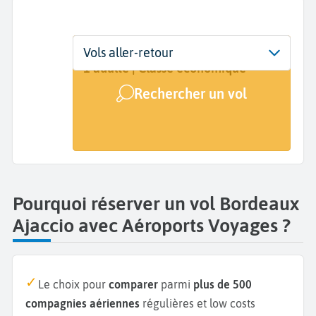
Départ
Dates
Voyageurs | Classe
Vols aller-retour
Bordeaux (BOD)
Dates de votre voyage
1 adulte | Classe économique
Rechercher un vol
Arrivée
Ajaccio (AJA)
Pourquoi réserver un vol Bordeaux
Ajaccio avec Aéroports Voyages ?
Le choix pour
comparer
parmi
plus de 500
compagnies aériennes
régulières et low costs