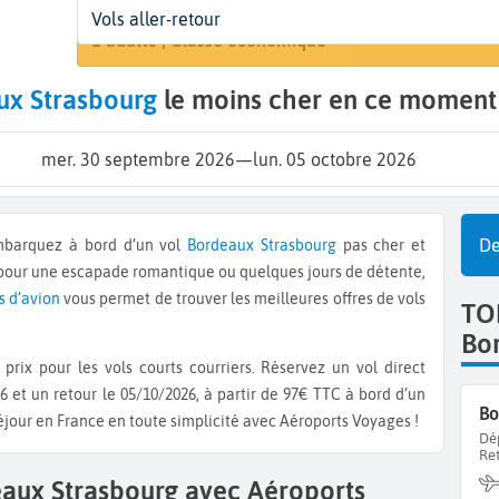
Départ
Dates
Voyageurs | Classe
Vols aller-retour
Rechercher 
Bordeaux (BOD)
30 sept. - 5 oct.
1 adulte | Classe économique
ux Strasbourg
le moins cher en ce moment
mer. 30 septembre 2026
—
lun. 05 octobre 2026
De
Embarquez à bord d’un vol
Bordeaux
Strasbourg
pas cher et
 pour une escapade romantique ou quelques jours de détente,
s d’avion
vous permet de trouver les meilleures offres de vols
TO
Bo
prix pour les vols courts courriers. Réservez un vol direct
6 et un retour le 05/10/2026, à partir de 97€ TTC à bord d’un
Bo
séjour en France en toute simplicité avec Aéroports Voyages !
Dé
Re
eaux Strasbourg avec Aéroports