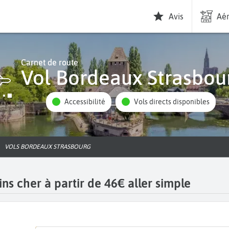
Avis
Aér
Carnet de route
Vol Bordeaux Strasbou
Accessibilité
Vols directs disponibles
VOLS BORDEAUX STRASBOURG
ns cher à partir de 46€ aller simple