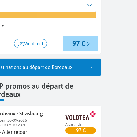
Arrivée
un vol
Strasbourg (SXB)
 *
97 €
Vol direct
stinations au départ de Bordeaux
P promos au départ de
rdeaux
rdeaux - Strasbourg
part 30-09-2026
tour 05-10-2026
A partir de
97 €
Aller retour