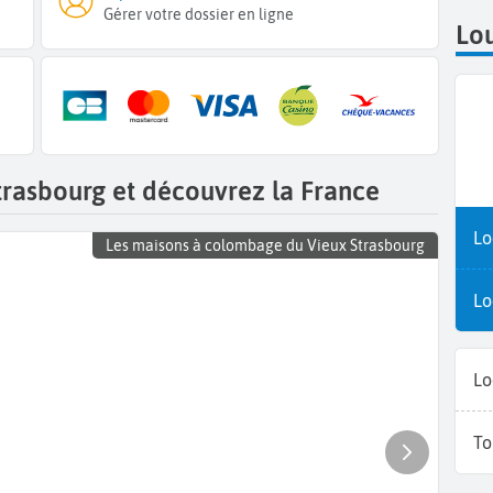
Gérer votre dossier en ligne
Lou
trasbourg et découvrez la France
Lo
Les maisons à colombage du Vieux Strasbourg
Lo
Lo
To