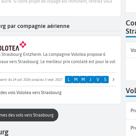
e autre. Si votre projet de voyage est imminent, référez vous
Co
ourg par compagnie aérienne
St
Vo
s Strasbourg Entzheim. La compagnie Volotea propose 6
ux vers Strasbourg. Le meilleur prix constaté est pour le vol
L
M
M
J
V
S
partir du 24 juil. 2026 jusqu'au 3 sept. 2027
Vol
des vols Volotea vers Strasbourg
Pr
mes des vols vers Strasbourg
Pr
urg