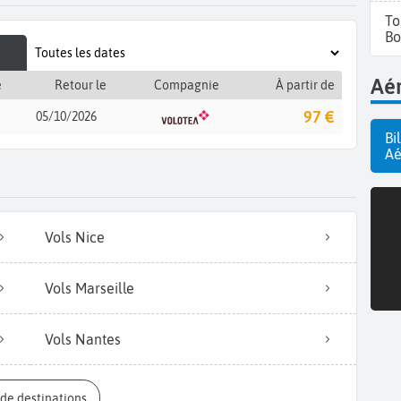
To
Bo
Aér
e
Retour le
Compagnie
À partir de
97 €
05/10/2026
Bi
Aé
Vols Nice
Vols Marseille
Vols Nantes
s de destinations