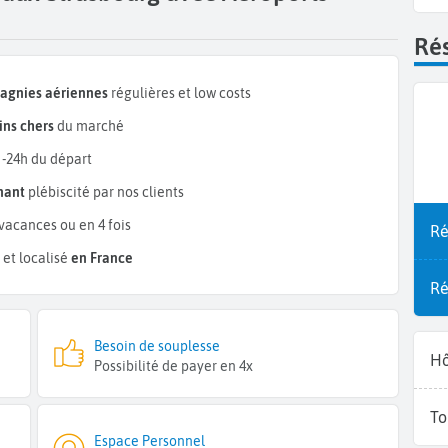
Rés
pagnies aériennes
régulières et low costs
ns chers
du marché
 -24h du départ
mant
plébiscité par nos clients
vacances ou en 4 fois
Ré
et localisé
en France
Ré
Besoin de souplesse
Hô
Possibilité de payer en 4x
To
Espace Personnel