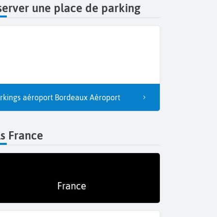
erver une place de parking
rkings aéroport Bordeaux Aéroport
s France
France