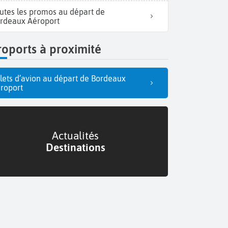
utes les promos au départ de
rdeaux Aéroport
oports à proximité
llets d’avion au départ de Bordeaux
roport
Actualités
Destinations