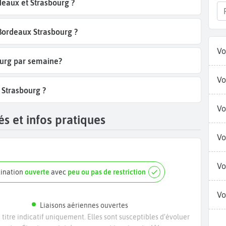
eaux et Strasbourg ?
 Bordeaux Strasbourg ?
Vo
ourg par semaine?
Vo
 Strasbourg ?
Vo
s et infos pratiques
Vo
Vo
tination
ouverte
avec
peu ou pas de restriction
Vo
Liaisons aériennes ouvertes
titre indicatif uniquement. Elles sont susceptibles d’évoluer