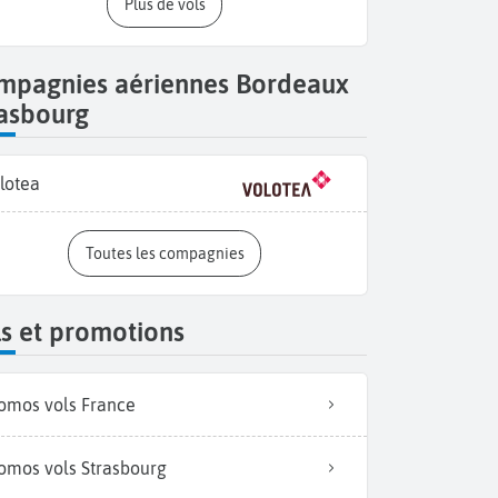
Plus de vols
mpagnies aériennes Bordeaux
rasbourg
lotea
Toutes les compagnies
s et promotions
omos vols France
omos vols Strasbourg