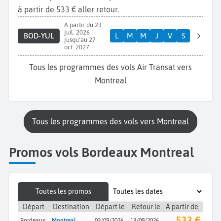
à partir de 533 € aller retour.
A partir du 23
juil. 2026
BOD-YUL
L
M
M
J
V
S
jusqu'au 27
oct. 2027
Tous les programmes des vols Air Transat vers
Montreal
Tous les programmes des vols vers Montreal
Promos vols Bordeaux Montreal
Toutes les promos
Départ
Destination
Départ le
Retour le
À partir de
533 €
Bordeaux
Montreal
03/09/2026
13/09/2026