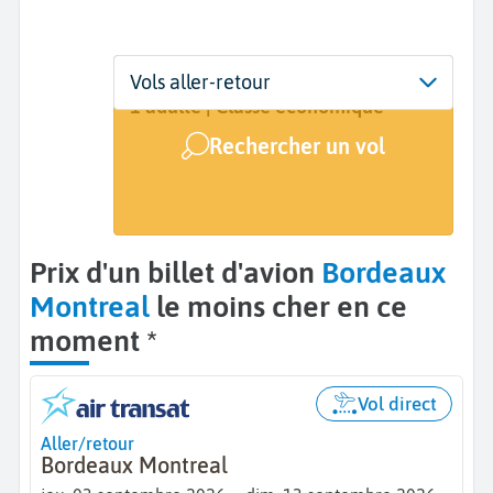
Départ
Dates
Voyageurs | Classe
Vols aller-retour
Bordeaux (BOD)
3 sept. - 13 sept.
1 adulte | Classe économique
Rechercher un vol
Arrivée
Montreal (YMQ)
Prix d'un billet d'avion
Bordeaux
Montreal
le moins cher en ce
moment *
Vol direct
Aller/retour
Bordeaux Montreal