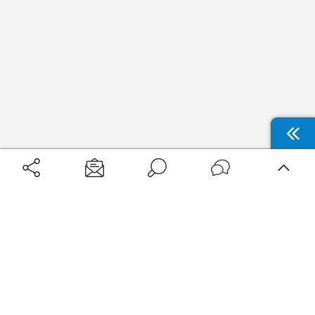
Aéroports
Voyages
Aéroports Voyages est la première plateforme de recherche de services liés au
voyage en avion. Nous vous proposons toutes les destinations, les
programmes de vols et les services disponibles pour votre aéroport : billets