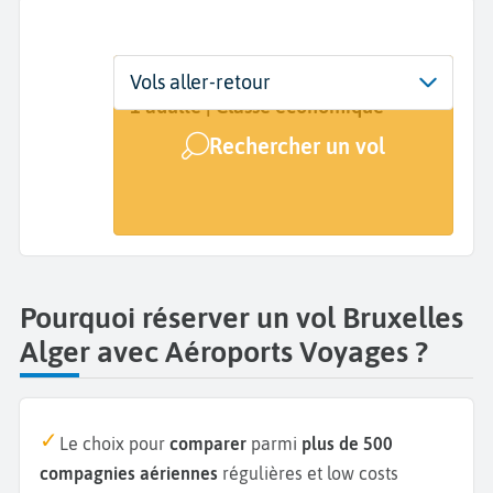
Départ
Dates
Voyageurs | Classe
Vols aller-retour
Bruxelles (BRU)
Dates de votre voyage
1 adulte | Classe économique
Rechercher un vol
Arrivée
Alger (ALG)
Pourquoi réserver un vol Bruxelles
Alger avec Aéroports Voyages ?
Le choix pour
comparer
parmi
plus de 500
compagnies aériennes
régulières et low costs