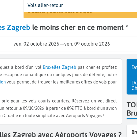
Départ
Dates
Voyageurs | Classe
Vols aller-retour
Rechercher
Bruxelles (BRU)
2 oct. - 9 oct.
1 adulte | Classe économique
es Zagreb
le moins cher en ce moment *
ven. 02 octobre 2026
—
ven. 09 octobre 2026
De
rquez à bord d’un vol
Bruxelles
Zagreb
pas cher et profitez
ne escapade romantique ou quelques jours de détente, notre
vion
vous permet de trouver les meilleures offres de vols pour
De
Ch
prix pour les vols courts courriers. Réservez un vol direct
TO
un retour le 09/10/2026, à partir de 89€ TTC à bord d’un avion
Bru
en Croatie en toute simplicité avec Aéroports Voyages !
Br
elles Zagreb avec Aéroports Voyages ?