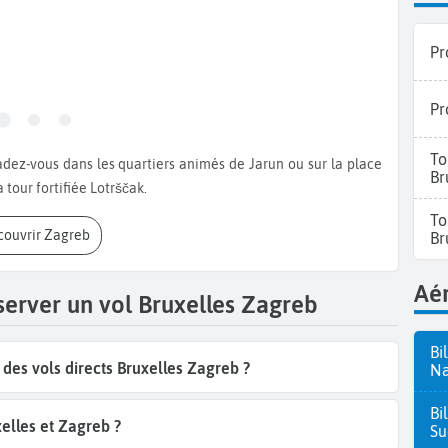
Pr
Pr
To
Br
 tour fortifiée Lotrščak.
To
écouvrir Zagreb
Br
Aér
server un vol Bruxelles Zagreb
Bi
es vols directs Bruxelles Zagreb ?
Na
Bi
elles et Zagreb ?
Su