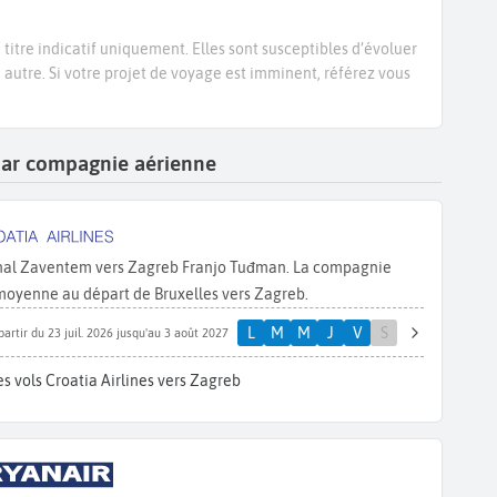
titre indicatif uniquement. Elles sont susceptibles d’évoluer
e autre. Si votre projet de voyage est imminent, référez vous
b par compagnie aérienne
ional Zaventem vers Zagreb Franjo Tuđman. La compagnie
 moyenne au départ de Bruxelles vers Zagreb.
L
M
M
J
V
S
partir du 23 juil. 2026 jusqu'au 3 août 2027
s vols Croatia Airlines vers Zagreb