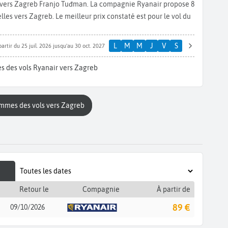
i vers Zagreb Franjo Tuđman. La compagnie Ryanair propose 8
es vers Zagreb. Le meilleur prix constaté est pour le vol du
L
M
M
J
V
S
partir du 25 juil. 2026 jusqu'au 30 oct. 2027
s des vols Ryanair vers Zagreb
ammes des vols vers Zagreb
Retour le
Compagnie
À partir de
89 €
09/10/2026