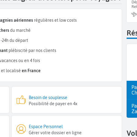
Dé
Re
pagnies aériennes
régulières et low costs
chers
du marché
Rés
 -24h du départ
mant
plébiscité par nos clients
vacances ou en 4 fois
et localisé
en France
Pa
Ch
Besoin de souplesse
Possibilité de payer en 4x
Pa
Z
Espace Personnel
Vol
Gérer votre dossier en ligne