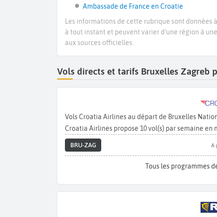
Ambassade de France en Croatie
Les informations de cette rubrique sont données à 
à tout instant et peuvent varier d’une région à un
aux sources officielles.
Vols directs et tarifs Bruxelles Zagre
Vols Croatia Airlines au départ de Bruxelles Nat
Croatia Airlines propose 10 vol(s) par semaine en
BRU-ZAG
A 
Tous les programmes de