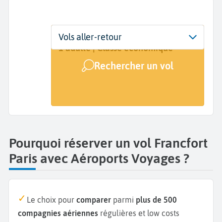
Départ
Dates
Voyageurs | Classe
Vols aller-retour
Francfort (FRA)
Dates de votre voyage
1 adulte | Classe économique
Rechercher un vol
Arrivée
Paris (PAR)
Pourquoi réserver un vol Francfort
Paris avec Aéroports Voyages ?
Le choix pour
comparer
parmi
plus de 500
compagnies aériennes
régulières et low costs