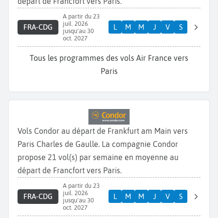
départ de Francfort vers Paris.
A partir du 23
juil. 2026
FRA-CDG
L
M
M
J
V
S
jusqu'au 30
oct. 2027
Tous les programmes des vols Air France vers
Paris
Vols Condor au départ de Frankfurt am Main vers
Paris Charles de Gaulle. La compagnie Condor
propose 21 vol(s) par semaine en moyenne au
départ de Francfort vers Paris.
A partir du 23
juil. 2026
FRA-CDG
L
M
M
J
V
S
jusqu'au 30
oct. 2027