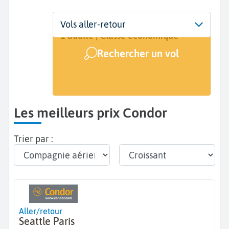
Départ
Dates
Voyageurs | Classe
Vols aller-retour
De...
Dates de votre voyage
1 adulte | Classe économique
Rechercher un vol
Arrivée
A...
Les meilleurs prix Condor
Trier par :
Aller/retour
Seattle Paris