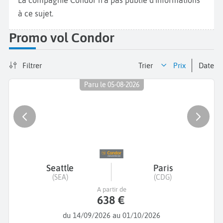
La compagnie Condor n'a pas publié d'informations
à ce sujet.
Promo vol Condor
Filtrer
Trier
prix
date
Paru le 05-08-2026
Seattle
Paris
(SEA)
(CDG)
A partir de
638 €
du 14/09/2026 au 01/10/2026