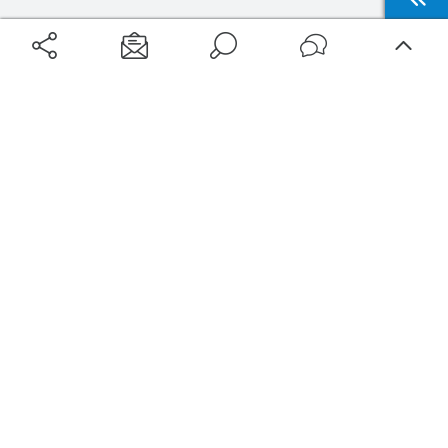
Aéroports
Voyages
Aéroports Voyages est la première plateforme de recherche de services liés au
voyage en avion. Nous vous proposons toutes les destinations, les
programmes de vols et les services disponibles pour votre aéroport : billets
d'avion, locations de voitures, hôtels... Laissez-vous inspirer et profitez d’une
expérience de voyage unique au meilleur prix !
Sur Aéroports Voyages
Aéroports-Voyages ©2026
tous droits réservés