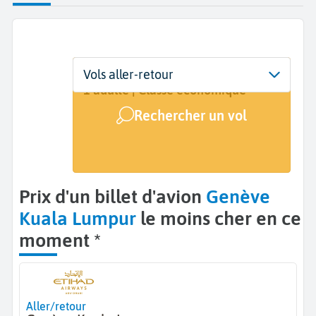
Départ
Dates
Voyageurs | Classe
Vols aller-retour
Genève (GVA)
Dates de votre voyage
1 adulte | Classe économique
Rechercher un vol
Arrivée
Kuala Lumpur (KUL)
Prix d'un billet d'avion
Genève
Kuala Lumpur
le moins cher en ce
moment *
Aller/retour