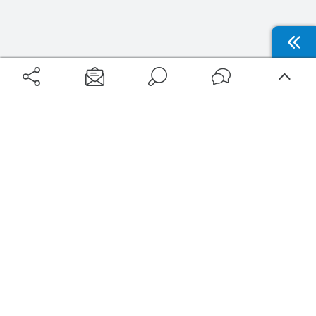
Aéroports
Voyages
Aéroports Voyages est la première plateforme de recherche de services liés au
voyage en avion. Nous vous proposons toutes les destinations, les
programmes de vols et les services disponibles pour votre aéroport : billets
d'avion, locations de voitures, hôtels... Laissez-vous inspirer et profitez d’une
expérience de voyage unique au meilleur prix !