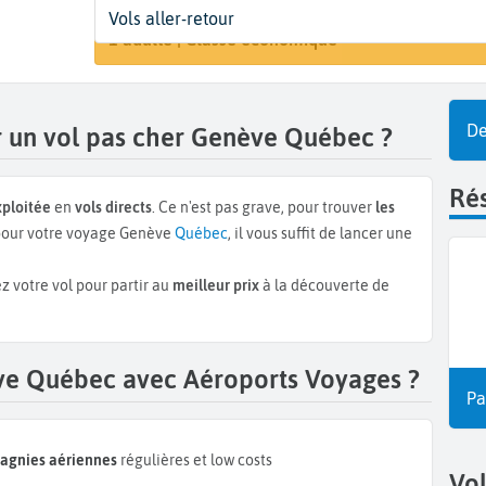
Départ
Dates
Voyageurs | Classe
Vols aller-retour
Recherche
Genève (GVA)
Dates de votre voyage
1 adulte | Classe économique
De
 un vol pas cher Genève Québec ?
Rés
xploitée
en
vols directs
. Ce n'est pas grave, pour trouver
les
our votre voyage Genève
Québec
, il vous suffit de lancer une
z votre vol pour partir au
meilleur prix
à la découverte de
ève Québec avec Aéroports Voyages ?
Pa
pagnies aériennes
régulières et low costs
Vo