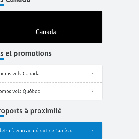
Canada
s et promotions
omos vols Canada
omos vols Québec
oports à proximité
llets d’avion au départ de Genève