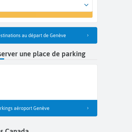
Arrivée
r un vol
Québec (YQB)
stinations au départ de Genève
erver une place de parking
rkings aéroport Genève
ls Canada