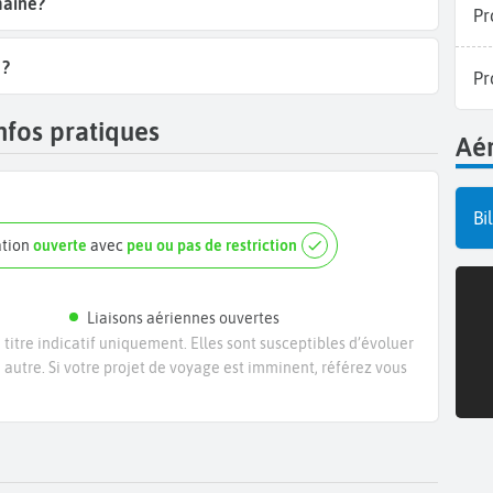
maine?
Pr
 ?
Pr
nfos pratiques
Aér
Bi
ation
ouverte
avec
peu ou pas de restriction
Liaisons aériennes ouvertes
titre indicatif uniquement. Elles sont susceptibles d’évoluer
e autre. Si votre projet de voyage est imminent, référez vous