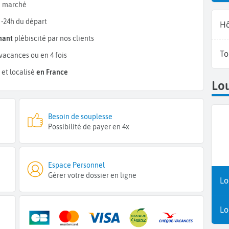
 marché
 -24h du départ
Hô
mant
plébiscité par nos clients
To
vacances ou en 4 fois
et localisé
en France
Lou
Besoin de souplesse
Possibilité de payer en 4x
Espace Personnel
Gérer votre dossier en ligne
Lo
Lo