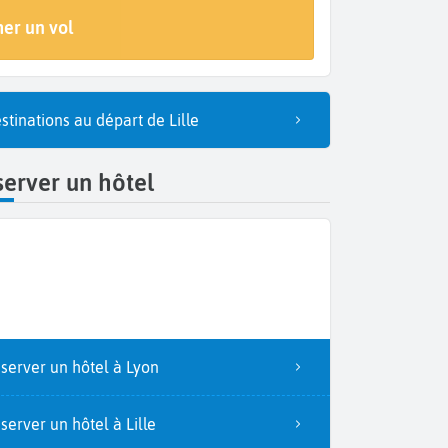
Arrivée
er un vol
Lyon (LYS)
stinations au départ de Lille
erver un hôtel
server un hôtel à Lyon
server un hôtel à Lille