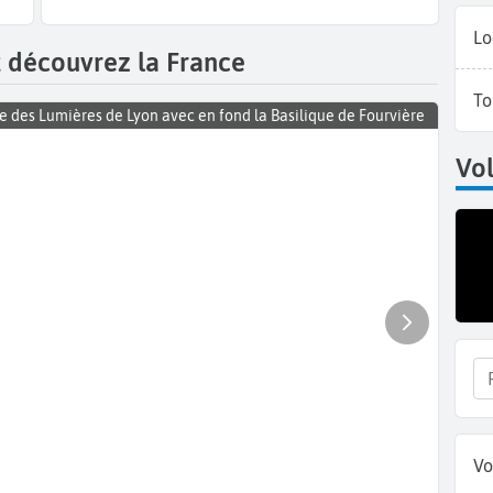
Lo
t découvrez la France
To
e des Lumières de Lyon avec en fond la Basilique de Fourvière
Vol
Vo