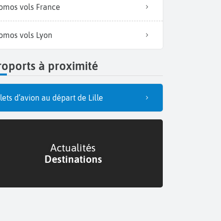
omos vols France
omos vols Lyon
oports à proximité
llets d’avion au départ de Lille
Actualités
Destinations