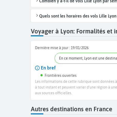
Combien y a-t-il de vols Lille Lyon par se
Quels sont les horaires des vols Lille Lyon
Voyager à Lyon: Formalités et i
Dernière mise à jour :
19/01/2026
En ce moment, Lyon est une destin
En bref
Frontières ouvertes
Les informations de cette rubrique sont données à 
à tout instant et peuvent varier d’une région à un
aux sources officielles.
Autres destinations en France