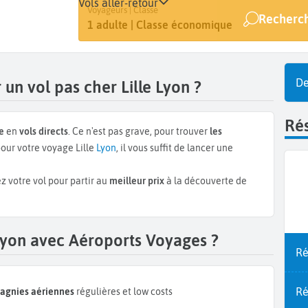
Vols aller-retour
Départ
Dates
Voyageurs | Classe
Recherch
Lille (LIL)
Dates de votre voyage
1 adulte | Classe économique
De
un vol pas cher Lille Lyon ?
Rés
e
en
vols directs
. Ce n'est pas grave, pour trouver
les
our votre voyage Lille
Lyon
, il vous suffit de lancer une
z votre vol pour partir au
meilleur prix
à la découverte de
 Lyon avec Aéroports Voyages ?
Ré
Ré
pagnies aériennes
régulières et low costs