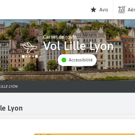
Avis
Aér
Carnet de route
Vol Lille Lyon
Accessibilité
 LILLE LYON
lle Lyon