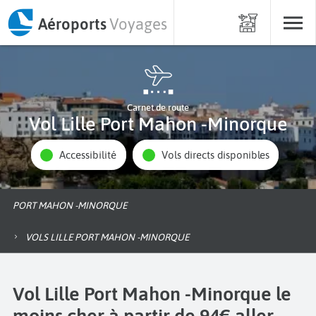
Aéroports
Voyages
Carnet de route
Vol Lille Port Mahon -Minorque
Accessibilité
Vols directs disponibles
PORT MAHON -MINORQUE
VOLS LILLE PORT MAHON -MINORQUE
Vol Lille Port Mahon -Minorque le
moins cher à partir de 94€ aller