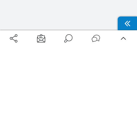
Aéroports
Voyages
Aéroports Voyages est la première plateforme de recherche de services liés au
voyage en avion. Nous vous proposons toutes les destinations, les
programmes de vols et les services disponibles pour votre aéroport : billets
d'avion, locations de voitures, hôtels... Laissez-vous inspirer et profitez d’une
expérience de voyage unique au meilleur prix !