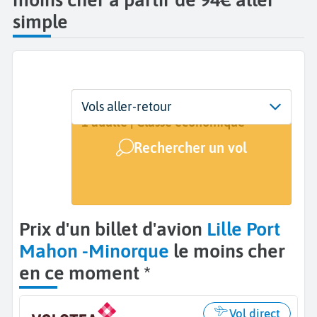
simple
Départ
Dates
Voyageurs | Classe
Vols aller-retour
Lille (LIL)
Dates de votre voyage
1 adulte | Classe économique
Rechercher un vol
Arrivée
Minorque - Port Mahon (MAH)
Prix d'un billet d'avion
Lille Port
Mahon -Minorque
le moins cher
en ce moment *
Vol direct