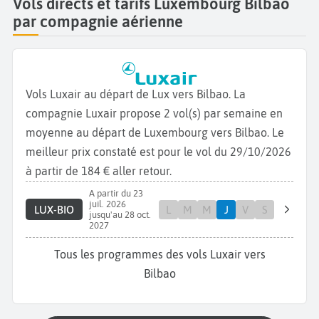
Vols directs et tarifs Luxembourg Bilbao
par compagnie aérienne
Vols Luxair au départ de Lux vers Bilbao. La
compagnie Luxair propose 2 vol(s) par semaine en
moyenne au départ de Luxembourg vers Bilbao. Le
meilleur prix constaté est pour le vol du 29/10/2026
à partir de 184 € aller retour.
A partir du 23
juil. 2026
LUX-BIO
L
M
M
J
V
S
jusqu'au 28 oct.
2027
Tous les programmes des vols Luxair vers
Bilbao