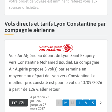
votre projet de voyage est imminent, référez vous aux
sources officielles.
Vols directs et tarifs Lyon Constantine par
compagnie aérienne
Vols Air Algérie au départ de Lyon Saint Exupéry
vers Constantine Mohamed Boudiaf. La compagnie
Air Algérie propose 3 vol(s) par semaine en
moyenne au départ de Lyon vers Constantine. Le
meilleur prix constaté est pour le vol du 13/09/2026
à partir de 126 € aller retour.
A partir du 23
juil. 2026
LYS-CZL
L
M
M
J
V
S
jusqu'au 27
mars 2027