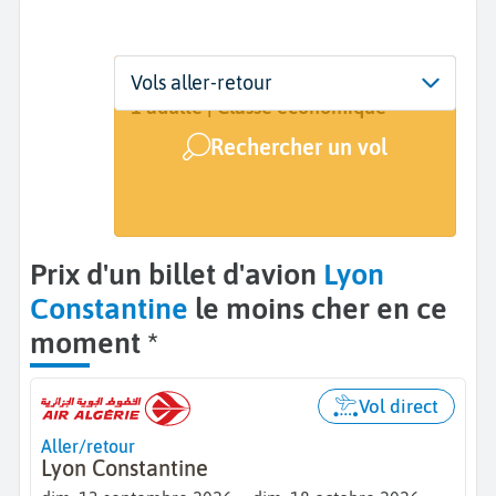
Départ
Dates
Voyageurs | Classe
Vols aller-retour
Lyon (LYS)
13 sept. - 18 oct.
1 adulte | Classe économique
Rechercher un vol
Arrivée
Constantine (CZL)
Prix d'un billet d'avion
Lyon
Constantine
le moins cher en ce
moment *
Vol direct
Aller/retour
Lyon Constantine