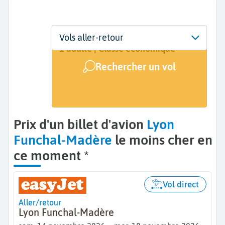
Départ
Dates
Voyageurs | Classe
Vols aller-retour
Lyon (LYS)
Dates de votre voyage
1 adulte | Classe économique
Rechercher un vol
Arrivée
Funchal (FNC)
Prix d'un billet d'avion
Lyon
Funchal-Madère
le moins cher en
ce moment *
Vol direct
Aller/retour
Lyon Funchal-Madère