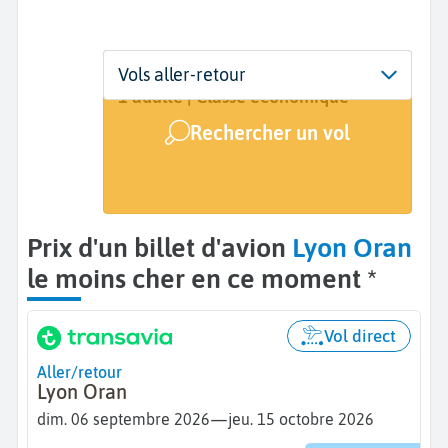
Départ
Dates
Voyageurs | Classe
Vols aller-retour
Lyon (LYS)
6 sept. - 15 oct.
1 adulte | Classe économique
Rechercher un vol
Arrivée
Oran (ORN)
Prix d'un billet d'avion
Lyon Oran
le moins cher en ce moment *
Vol direct
Aller/retour
Lyon Oran
—
dim. 06 septembre 2026
jeu. 15 octobre 2026