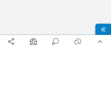
Aéroports
Voyages
Aéroports Voyages est la première plateforme de recherche de services liés au
voyage en avion. Nous vous proposons toutes les destinations, les
programmes de vols et les services disponibles pour votre aéroport : billets
d'avion, locations de voitures, hôtels... Laissez-vous inspirer et profitez d’une
expérience de voyage unique au meilleur prix !