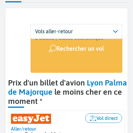
Départ
Dates
Voyageurs | Classe
Vols aller-retour
Lyon (LYS)
Dates de votre voyage
1 adulte | Classe économique
Rechercher un vol
Arrivée
Palma de Majorque (PMI)
Prix d'un billet d'avion
Lyon Palma
de Majorque
le moins cher en ce
moment *
Vol direct
Aller/retour