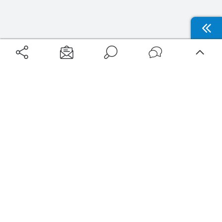
Aéroports
Voyages
Aéroports Voyages est la première plateforme de recherche de services liés au
voyage en avion. Nous vous proposons toutes les destinations, les
programmes de vols et les services disponibles pour votre aéroport : billets
d'avion, locations de voitures, hôtels... Laissez-vous inspirer et profitez d’une
expérience de voyage unique au meilleur prix !
Sur Aéroports Voyages