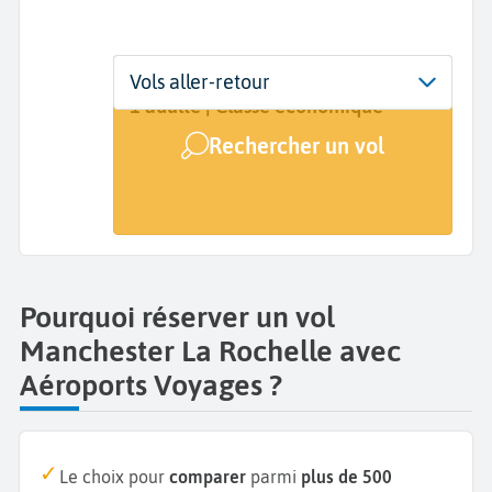
Départ
Dates
Voyageurs | Classe
Vols aller-retour
Manchester (MAN)
Dates de votre voyage
1 adulte | Classe économique
Rechercher un vol
Arrivée
La Rochelle (LRH)
Pourquoi réserver un vol
Manchester La Rochelle avec
Aéroports Voyages ?
Le choix pour
comparer
parmi
plus de 500