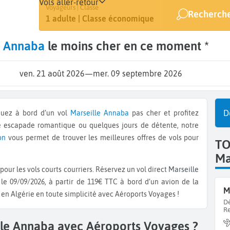
Vols aller-retour
Départ
Dates
Voyageurs | Classe
Recherche
Marseille (MRS)
21 août - 9 sept.
1 adulte | Classe économique
e Annaba
le moins cher en ce moment *
ven. 21 août 2026
—
mer. 09 septembre 2026
D
quez à bord d’un vol
Marseille
Annaba
pas cher et profitez
e escapade romantique ou quelques jours de détente, notre
on
vous permet de trouver les meilleures offres de vols pour
TO
Ma
pour les vols courts courriers. Réservez un vol direct
Marseille
le 09/09/2026, à partir de 119€ TTC à bord d’un avion de la
M
r en Algérie en toute simplicité avec Aéroports Voyages !
Dé
Re
lle Annaba avec Aéroports Voyages ?