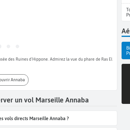
T
P
Aé
B
P
couvrir Annaba
erver un vol Marseille Annaba
 vols directs Marseille Annaba ?