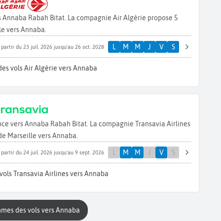
rs Annaba Rabah Bitat. La compagnie Air Algérie propose 5
le vers Annaba.
L
M
M
J
V
S
 partir du 23 juil. 2026 jusqu'au 26 oct. 2028
des vols Air Algérie vers Annaba
ence vers Annaba Rabah Bitat. La compagnie Transavia Airlines
de Marseille vers Annaba.
L
M
M
J
V
S
 partir du 24 juil. 2026 jusqu'au 9 sept. 2026
vols Transavia Airlines vers Annaba
mmes des vols vers Annaba