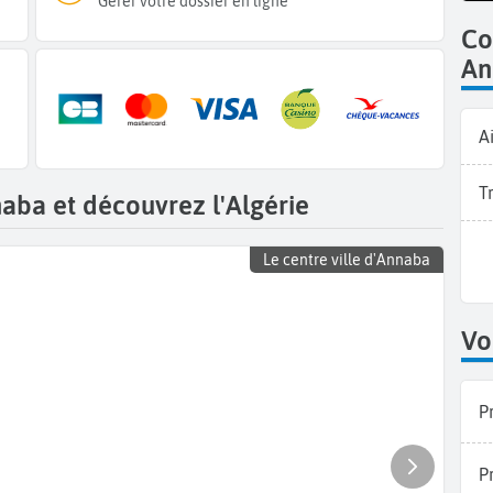
Gérer votre dossier en ligne
Co
An
A
T
aba et découvrez l'Algérie
Le centre ville d'Annaba
Vo
P
P