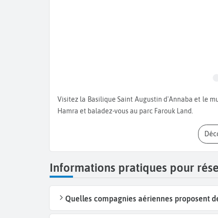
Visitez la Basilique Saint Augustin d'Annaba et le musée des Ruines d'Hippone. Admirez la vue du phare de Ras El
Hamra et baladez-vous au parc Farouk Land.
Dé
Informations pratiques pour rés
Quelles compagnies aériennes proposent des