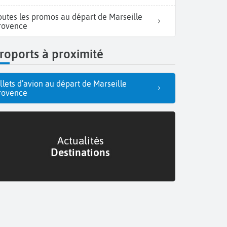
outes les promos au départ de Marseille
rovence
roports à proximité
illets d’avion au départ de Marseille
rovence
Actualités
Destinations