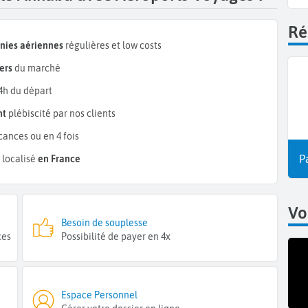
Ré
nies aériennes
régulières et low costs
ers
du marché
4h du départ
nt
plébiscité par nos clients
cances ou en 4 fois
P
 localisé
en France
Vo
Besoin de souplesse
ces
Possibilité de payer en 4x
Espace Personnel