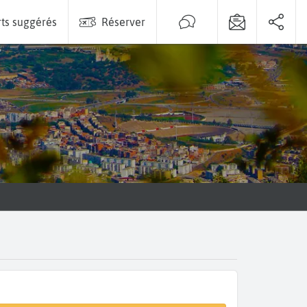
ts suggérés
Réserver
a