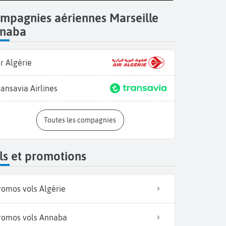
mpagnies aériennes Marseille
naba
ir Algérie
ransavia Airlines
Ru
Toutes les compagnies
ls et promotions
romos vols Algérie
romos vols Annaba