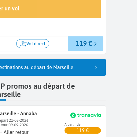
Arrivée
r un vol
Annaba (AAE)
119 €
Vol direct
estinations au départ de Marseille
P promos au départ de
rseille
arseille - Annaba
part 21-08-2026
tour 09-09-2026
A partir de
119 €
Aller retour