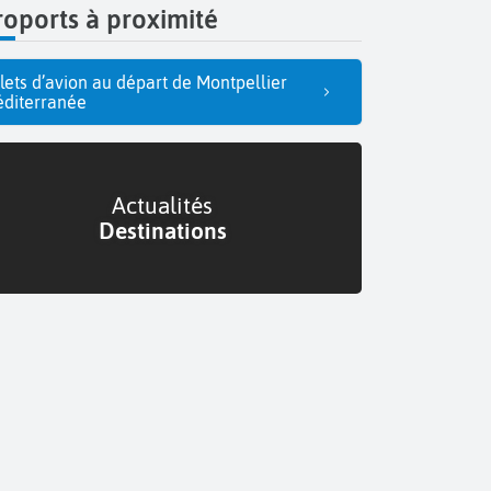
oports à proximité
llets d’avion au départ de Montpellier
diterranée
Actualités
Destinations