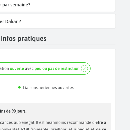
ar par semaine?
ier Dakar ?
 infos pratiques
nation
ouverte
avec
peu ou pas de restriction
Liaisons aériennes ouvertes
ins de 90 jours.
acances au Sénégal. Il est néanmoins recommandé d’
être à
liomyélite),
ROR
(rougeole, oreillons et rubéole) et de
se