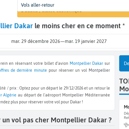
Départ
Dates
Voyageurs | Classe
Vols aller-retour
Rechercher 
Montpellier (MPL)
29 déc. - 19 janv.
1 adulte | Classe économique
lier Dakar
le moins cher en ce moment *
mar. 29 décembre 2026
—
mar. 19 janvier 2027
De
rein en réservant votre billet d’avion
Montpellier
Dakar
sur
offres de dernière minute
pour réserver un vol
Montpellier
TO
Mon
ir Algérie
au départ de l'aéroport Montpellier Méditerranée
tendez plus pour réserver votre vol pour Dakar !
Mo
Dé
Re
 un vol pas cher Montpellier Dakar ?