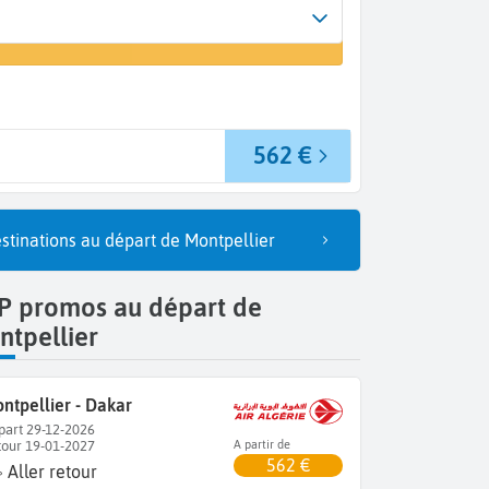
Arrivée
un vol
Dakar (DKR)
562 €
stinations au départ de Montpellier
P promos au départ de
tpellier
ntpellier - Dakar
part 29-12-2026
tour 19-01-2027
A partir de
562 €
Aller retour