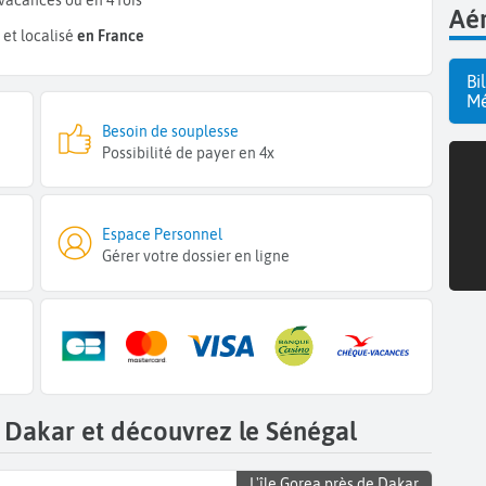
vacances ou en 4 fois
Aér
et localisé
en France
Bi
Mé
Besoin de souplesse
Possibilité de payer en 4x
Espace Personnel
Gérer votre dossier en ligne
 Dakar et découvrez le Sénégal
L'île Gorea près de Dakar