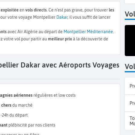
 exploitée
en
vols directs
. Ce n'est pas grave, pour trouver
les
Vol
our votre voyage Montpellier
Dakar
, il vous suffit de lancer
ants
avec Air Algérie au départ de
Montpellier Méditerranée
.
z votre vol pour partir au
meilleur prix
à la découverte de
pellier Dakar avec Aéroports Voyages
Vol
Pr
pagnies aériennes
régulières et low costs
Pr
 chers
du marché
 -24h du départ
To
Mo
mant
plébiscité par nos clients