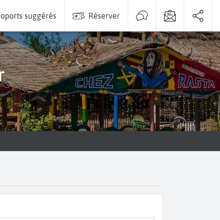
oports suggérés
Réserver
r