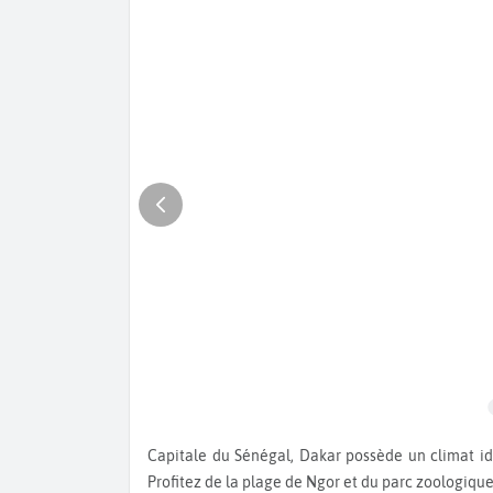
Capitale du Sénégal, Dakar possède un climat idéal. Visitez le phare des Mamelles et le Palais présidentiel.
Profitez de la plage de Ngor et du parc zoologiqu