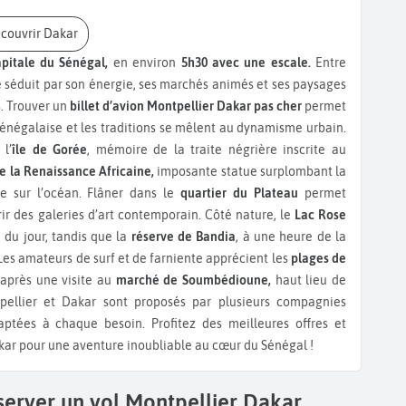
écouvrir Dakar
apitale du Sénégal,
en environ
5h30 avec une escale.
Entre
e séduit par son énergie, ses marchés animés et ses paysages
s. Trouver un
billet d’avion Montpellier Dakar pas cher
permet
 sénégalaise et les traditions se mêlent au dynamisme urbain.
l’
île de Gorée
, mémoire de la traite négrière inscrite au
 la Renaissance Africaine,
imposante statue surplombant la
le sur l’océan. Flâner dans le
quartier du Plateau
permet
rir des galeries d’art contemporain. Côté nature, le
Lac Rose
 du jour, tandis que la
réserve de Bandia
, à une heure de la
Les amateurs de surf et de farniente apprécient les
plages de
 après une visite au
marché de Soumbédioune,
haut lieu de
ntpellier et Dakar sont proposés par plusieurs compagnies
aptées à chaque besoin. Profitez des meilleures offres et
kar pour une aventure inoubliable au cœur du Sénégal !
server un vol Montpellier Dakar