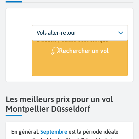
Départ
Dates
Voyageurs | Classe
Vols aller-retour
Montpellier (MPL)
Dates de votre voyage
1 adulte | Classe économique
Rechercher un vol
Arrivée
Düsseldorf (DUS)
Les meilleurs prix pour un vol
Montpellier Düsseldorf
En général,
Septembre
est la période idéale