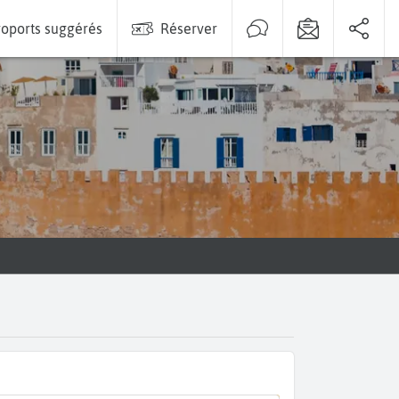
oports suggérés
Réserver