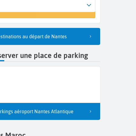
Arrivée
 un vol
Essaouira (ESU)
stinations au départ de Nantes
erver une place de parking
rkings aéroport Nantes Atlantique
ls Maroc