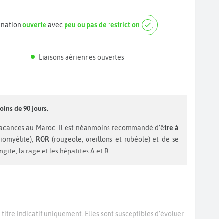
tination
ouverte
avec
peu ou pas de restriction
Liaisons aériennes ouvertes
oins de 90 jours.
vacances au Maroc. Il est néanmoins recommandé d’ê
tre à
liomyélite),
ROR
(rougeole, oreillons et rubéole) et de se
gite, la rage et les hépatites A et B.
titre indicatif uniquement. Elles sont susceptibles d’évoluer