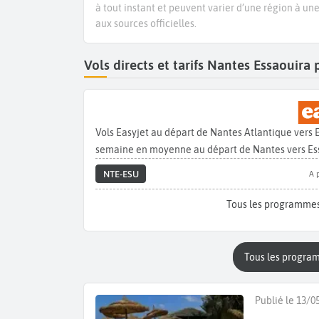
à tout instant et peuvent varier d’une région à un
aux sources officielles.
Vols directs et tarifs Nantes Essaouir
Vols Easyjet au départ de Nantes Atlantique vers 
semaine en moyenne au départ de Nantes vers Es
NTE-ESU
A 
Tous les programmes
Tous les progra
Publié le 13/0