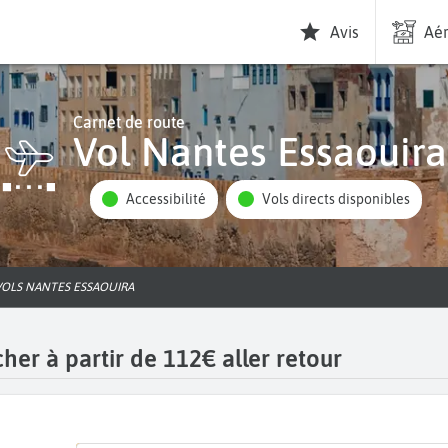
Avis
Aér
Carnet de route
Vol Nantes Essaouira
Accessibilité
Vols directs disponibles
VOLS NANTES ESSAOUIRA
her à partir de 112€ aller retour