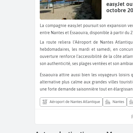
easyJet ou
octobre 20
La compagnie easyJet poursuit son expansion vers le Maroc avec le lancement d’une nouvelle liaison directe
entre Nantes et Essaouira, disponible à partir du 2
La route reliera l’Aéroport de Nantes Atlantique à l’Aéroport d’Essaouira-Mogador avec deux fréquences
hebdomadaires, les mardi et samedi, en concurr
ouverture renforce l’accessibilité de la côte atla
son authenticité, ses plages ventées et son ambian
Essaouira attire aussi bien les voyageurs loisirs que les amateurs de surf ou de séjours culturels, offrant une
alternative plus calme aux grandes villes touris
une forte demande saisonnière tout en élargissan
Aéroport de Nantes Atlantique
Nantes