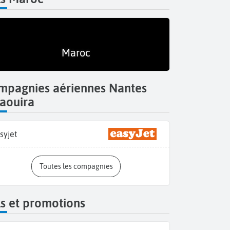
Maroc
mpagnies aériennes Nantes
aouira
syjet
Toutes les compagnies
Balade dans la Médina d'Essaouira 
s et promotions