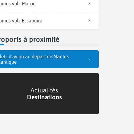
omos vols Maroc
omos vols Essaouira
oports à proximité
llets d’avion au départ de Nantes
lantique
Actualités
Destinations