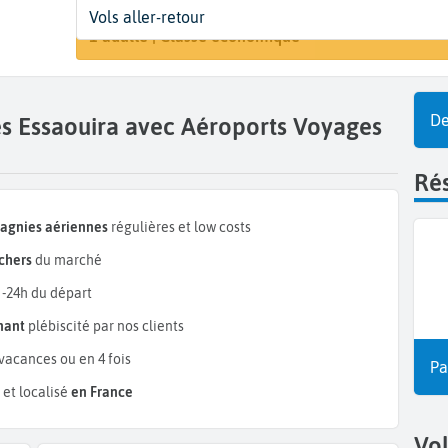
Départ
Dates
Voyageurs | Classe
Vols aller-retour
Rechercher
Nantes (NTE)
Dates de votre voyage
1 adulte | Classe économique
De
es Essaouira avec Aéroports Voyages
Rés
pagnies aériennes
régulières et low costs
chers
du marché
 -24h du départ
mant
plébiscité par nos clients
vacances ou en 4 fois
Pa
et localisé
en France
Vo