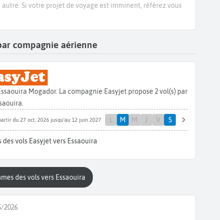
e autre. Si votre projet de voyage est imminent, référez vous
a par compagnie aérienne
Essaouira Mogador. La compagnie Easyjet propose 2 vol(s) par
saouira.
L
M
M
J
V
S
partir du 27 oct. 2026 jusqu'au 12 juin 2027
 des vols Easyjet vers Essaouira
mmes des vols vers Essaouira
5/2026