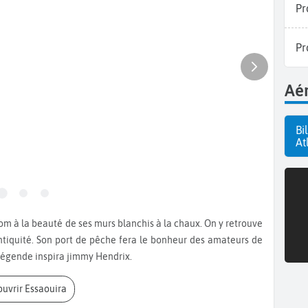
Pr
Pr
Aér
Bi
At
ntiquité. Son port de pêche fera le bonheur des amateurs de
a légende inspira jimmy Hendrix.
ouvrir Essaouira