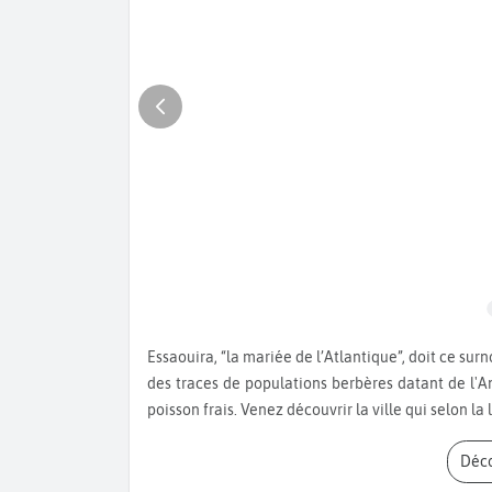
Essaouira, “la mariée de l’Atlantique”, doit ce surnom à la beauté de ses murs blanchis à la chaux. On y retrouve
des traces de populations berbères datant de l'A
poisson frais. Venez découvrir la ville qui selon l
Déc