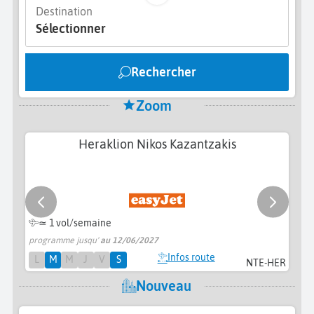
Destination
Sélectionner
Rechercher
Zoom
Heraklion Nikos Kazantzakis
≃ 1 vol/semaine
programme jusqu'
au 12/06/2027
pr
Infos route
L
M
M
J
V
S
NTE-HER
Nouveau