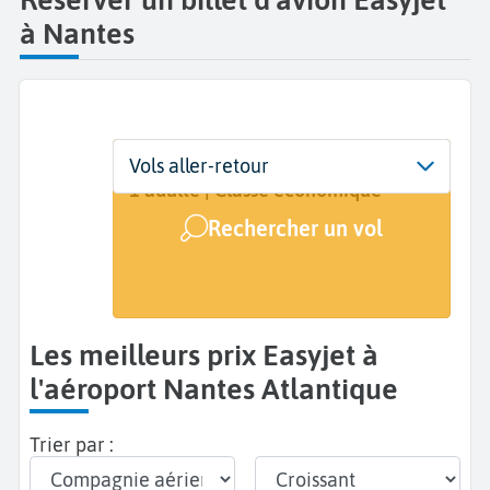
à Nantes
Départ
Dates
Voyageurs | Classe
Vols aller-retour
Nantes Atlantique (NTE)
Dates de votre voyage
1 adulte | Classe économique
Rechercher un vol
Arrivée
A...
Les meilleurs prix Easyjet à
l'aéroport Nantes Atlantique
Trier par :