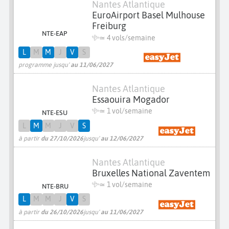
Nantes Atlantique
EuroAirport Basel Mulhouse
Freiburg
NTE-EAP
≃
4 vols/semaine
L
M
M
J
V
S
programme jusqu'
au 11/06/2027
Nantes Atlantique
Essaouira Mogador
≃ 1 vol/semaine
NTE-ESU
L
M
M
J
V
S
à partir
du 27/10/2026
jusqu'
au 12/06/2027
Nantes Atlantique
Bruxelles National Zaventem
≃ 1 vol/semaine
NTE-BRU
L
M
M
J
V
S
à partir
du 26/10/2026
jusqu'
au 11/06/2027