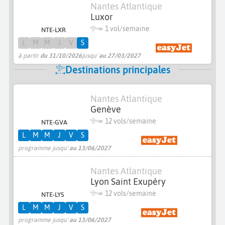
Nantes Atlantique
Luxor
≃ 1 vol/semaine
NTE-LXR
L
M
M
J
V
S
à partir
du 31/10/2026
jusqu'
au 27/03/2027
Destinations principales
Nantes Atlantique
Genève
≃
12 vols/semaine
NTE-GVA
L
M
M
J
V
S
programme jusqu'
au 13/06/2027
Nantes Atlantique
Lyon Saint Exupéry
≃
12 vols/semaine
NTE-LYS
L
M
M
J
V
S
programme jusqu'
au 13/06/2027