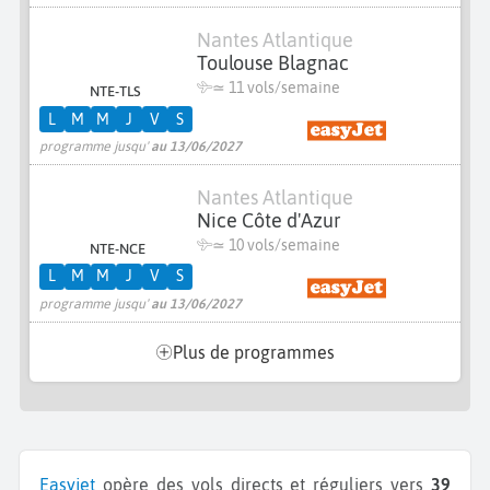
Nantes Atlantique
Toulouse Blagnac
≃
11 vols/semaine
NTE-TLS
L
M
M
J
V
S
programme jusqu'
au 13/06/2027
Nantes Atlantique
Nice Côte d'Azur
≃
10 vols/semaine
NTE-NCE
L
M
M
J
V
S
programme jusqu'
au 13/06/2027
Plus de programmes
Easyjet
opère des vols directs et réguliers vers
39