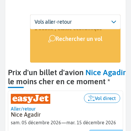
Départ
Dates
Voyageurs | Classe
Vols aller-retour
Nice (NCE)
Dates de votre voyage
1 adulte | Classe économique
Rechercher un vol
Arrivée
Agadir (AGA)
Prix d'un billet d'avion
Nice Agadir
le moins cher en ce moment *
Vol direct
Aller/retour
Nice Agadir
—
sam. 05 décembre 2026
mar. 15 décembre 2026