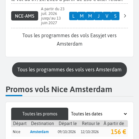
A partir du 23
juil. 2026
NCE-AMS
L
M
M
J
V
S
jusqu'au 13
juin 2027
Tous les programmes des vols Easyjet vers
Amsterdam
Tous les programmes des vols vers Amsterdam
Promos vols Nice Amsterdam
Toutes les promos
Départ
Destination
Départ le
Retour le
À partir de
156 €
Nice
Amsterdam
09/10/2026
12/10/2026