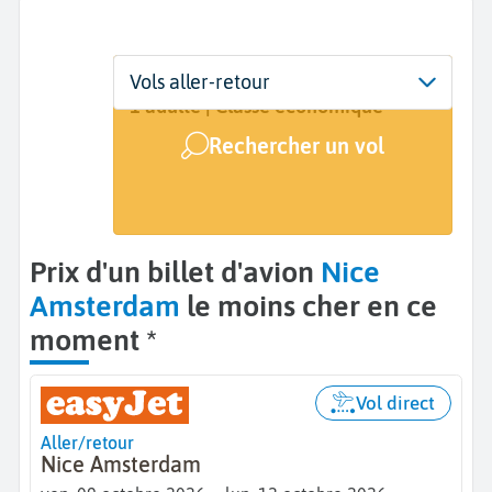
Départ
Dates
Voyageurs | Classe
Vols aller-retour
Nice (NCE)
9 oct. - 12 oct.
1 adulte | Classe économique
Rechercher un vol
Arrivée
Amsterdam (AMS)
Prix d'un billet d'avion
Nice
Amsterdam
le moins cher en ce
moment *
Vol direct
Aller/retour
Nice Amsterdam