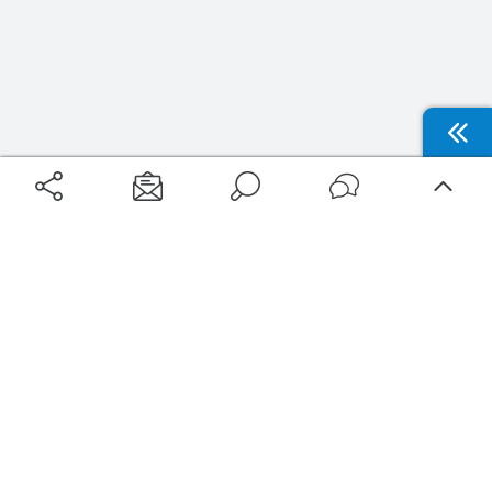
Aéroports
Voyages
Aéroports Voyages est la première plateforme de recherche de services liés au
voyage en avion. Nous vous proposons toutes les destinations, les
programmes de vols et les services disponibles pour votre aéroport : billets
d'avion, locations de voitures, hôtels... Laissez-vous inspirer et profitez d’une
expérience de voyage unique au meilleur prix !