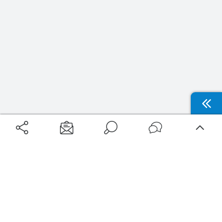
Aéroports
Voyages
Aéroports Voyages est la première plateforme de recherche de services liés au
voyage en avion. Nous vous proposons toutes les destinations, les