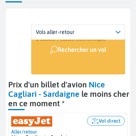
Départ
Dates
Voyageurs | Classe
Vols aller-retour
Nice (NCE)
11 août - 15 août
1 adulte | Classe économique
Rechercher un vol
Arrivée
Cagliari (CAG)
Prix d'un billet d'avion
Nice
Cagliari - Sardaigne
le moins cher
en ce moment *
Vol direct
Aller/retour