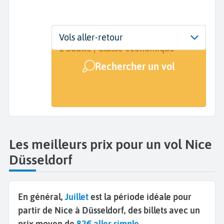
Départ
Dates
Voyageurs | Classe
Vols aller-retour
Nice (NCE)
Dates de votre voyage
1 adulte | Classe économique
Rechercher un vol
Arrivée
Düsseldorf (DUS)
Les meilleurs prix pour un vol Nice
Düsseldorf
En général,
Juillet
est la période idéale pour
partir de Nice à Düsseldorf, des billets avec un
prix moyen de
82€ aller simple