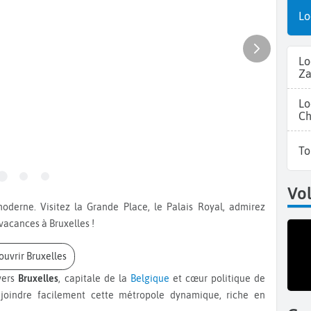
Lo
Lo
Z
Lo
Ch
To
Vol
vacances à Bruxelles !
couvrir Bruxelles
vers
Bruxelles
, capitale de la
Belgique
et cœur politique de
ejoindre facilement cette métropole dynamique, riche en