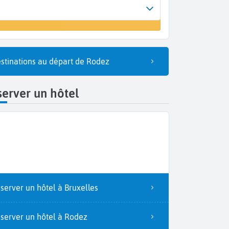
Arrivée
 un vol
Bruxelles (BRU)
stinations au départ de Rodez
erver un hôtel
server un hôtel à Bruxelles
server un hôtel à Rodez