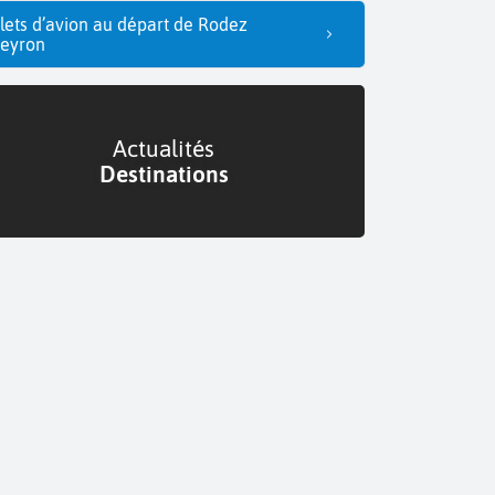
llets d’avion au départ de Rodez
eyron
Actualités
Destinations