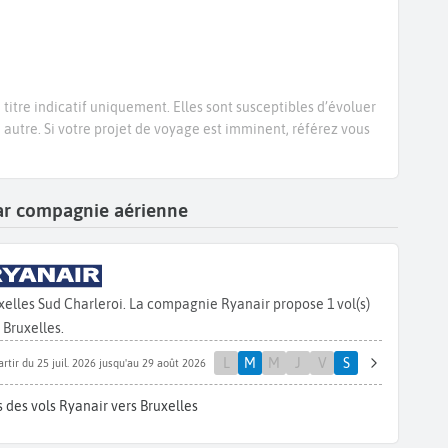
titre indicatif uniquement. Elles sont susceptibles d’évoluer
e autre. Si votre projet de voyage est imminent, référez vous
 par compagnie aérienne
elles Sud Charleroi. La compagnie Ryanair propose 1 vol(s)
Bruxelles.
L
M
M
J
V
S
artir du 25 juil. 2026 jusqu'au 29 août 2026
 des vols Ryanair vers Bruxelles