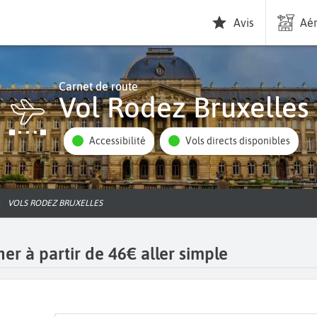
Avis
Aér
Carnet de route
Vol Rodez Bruxelles
Accessibilité
Vols directs disponibles
VOLS RODEZ BRUXELLES
er à partir de 46€ aller simple