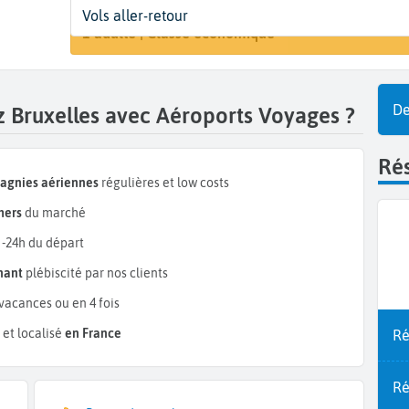
Départ
Dates
Voyageurs | Classe
Vols aller-retour
Rechercher
Rodez (RDZ)
Dates de votre voyage
1 adulte | Classe économique
De
z Bruxelles avec Aéroports Voyages ?
Rés
pagnies aériennes
régulières et low costs
hers
du marché
 -24h du départ
mant
plébiscité par nos clients
vacances ou en 4 fois
et localisé
en France
Ré
Ré