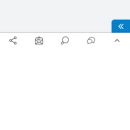
Aéroports
Voyages
Aéroports Voyages est la première plateforme de recherche de services liés au
voyage en avion. Nous vous proposons toutes les destinations, les
programmes de vols et les services disponibles pour votre aéroport : billets
d'avion, locations de voitures, hôtels... Laissez-vous inspirer et profitez d’une
expérience de voyage unique au meilleur prix !