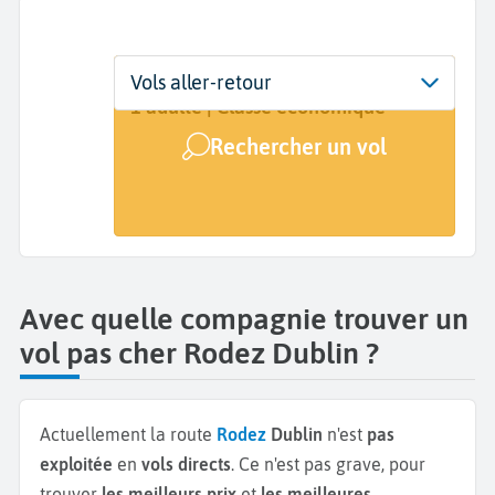
Départ
Dates
Voyageurs | Classe
Vols aller-retour
Rodez (RDZ)
Dates de votre voyage
1 adulte | Classe économique
Rechercher un vol
Arrivée
Dublin (DUB)
Avec quelle compagnie trouver un
vol pas cher Rodez Dublin ?
Actuellement la route
Rodez
Dublin
n'est
pas
exploitée
en
vols directs
. Ce n'est pas grave, pour
trouver
les meilleurs prix
et
les meilleures