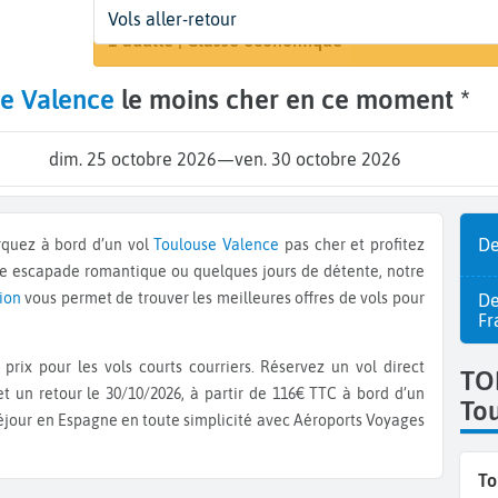
Départ
Dates
Voyageurs | Classe
Vols aller-retour
Rechercher
Toulouse (TLS)
Dates de votre voyage
1 adulte | Classe économique
e Valence
le moins cher en ce moment *
dim. 25 octobre 2026
—
ven. 30 octobre 2026
De
rquez à bord d’un vol
Toulouse
Valence
pas cher et profitez
ne escapade romantique ou quelques jours de détente, notre
vion
vous permet de trouver les meilleures offres de vols pour
De
Fr
prix pour les vols courts courriers. Réservez un vol direct
TO
t un retour le 30/10/2026, à partir de 116€ TTC à bord d’un
To
séjour en Espagne en toute simplicité avec Aéroports Voyages
To