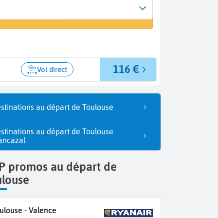
Arrivée
 un vol
Valence (VLC)
116 €
Vol direct
stinations au départ de Toulouse
stinations au départ de Toulouse
ancazal
P promos au départ de
ulouse
ulouse - Valence