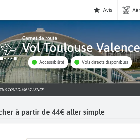
Avis
Aér
Carnet de route
Vol Toulouse Valenc
Accessibilité
Vols directs disponibles
VOLS TOULOUSE VALENCE
her à partir de 44€ aller simple