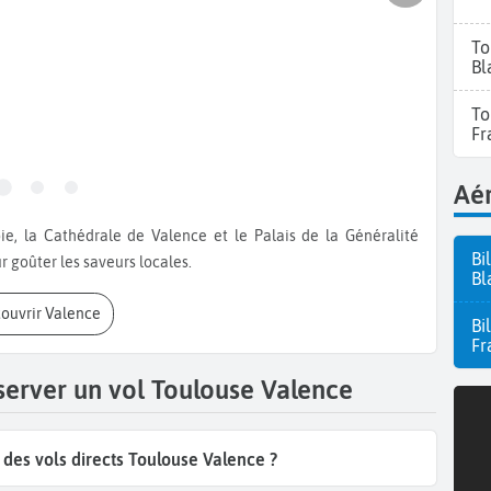
To
Bl
To
Fr
Aér
Bi
 goûter les saveurs locales.
Bl
couvrir Valence
Bi
Fr
server un vol Toulouse Valence
es vols directs Toulouse Valence ?