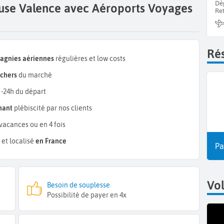
Dé
ouse Valence avec Aéroports Voyages
Re
Rés
pagnies aériennes
régulières et low costs
chers
du marché
 -24h du départ
mant
plébiscité par nos clients
vacances ou en 4 fois
et localisé
en France
Pa
Vo
Besoin de souplesse
Possibilité de payer en 4x