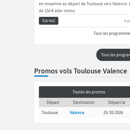
en moyenne au départ de Toulouse vers Valence. Le 
de 116 € aller retour.
TLS-VLC
A pa
Tous les programme
Tous les progr
Promos vols Toulouse Valence
Toutes les promos
Départ
Destination
Départ le
Toulouse
Valence
25/10/2026