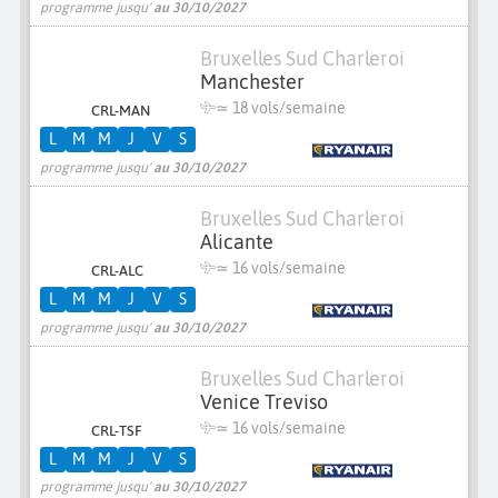
programme jusqu'
au 30/10/2027
Bruxelles Sud Charleroi
Manchester
≃
18 vols/semaine
CRL-MAN
L
M
M
J
V
S
programme jusqu'
au 30/10/2027
Bruxelles Sud Charleroi
Alicante
≃
16 vols/semaine
CRL-ALC
L
M
M
J
V
S
programme jusqu'
au 30/10/2027
Bruxelles Sud Charleroi
Venice Treviso
≃
16 vols/semaine
CRL-TSF
L
M
M
J
V
S
programme jusqu'
au 30/10/2027