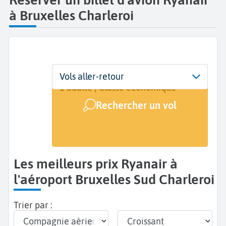
à Bruxelles Charleroi
Départ
Dates
Voyageurs | Classe
Vols aller-retour
Bruxelles Sud Charleroi (CRL)
Dates de votre voyage
1 adulte | Classe économique
Rechercher un vol
Arrivée
A...
Les meilleurs prix Ryanair à
l'aéroport Bruxelles Sud Charleroi
Trier par :