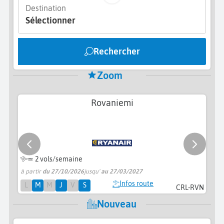
Destination
Sélectionner
Rechercher
Zoom
Rovaniemi
≃
2 vols/semaine
à partir
du 27/10/2026
jusqu'
au 27/03/2027
pr
Infos route
L
M
M
J
V
S
CRL-RVN
Nouveau