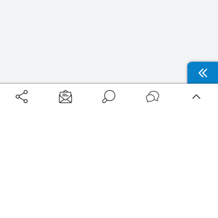
Aéroports
Voyages
Aéroports Voyages est la première plateforme de recherche de services liés au
voyage en avion. Nous vous proposons toutes les destinations, les
programmes de vols et les services disponibles pour votre aéroport : billets
d'avion, locations de voitures, hôtels... Laissez-vous inspirer et profitez d’une
expérience de voyage unique au meilleur prix !