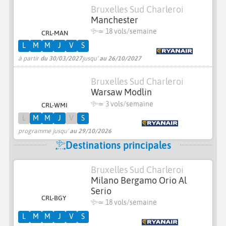
Bruxelles Sud Charleroi
Manchester
≃
18 vols/semaine
CRL-MAN
L
M
M
J
V
S
à partir
du 30/03/2027
jusqu'
au 26/10/2027
Bruxelles Sud Charleroi
Warsaw Modlin
≃
3 vols/semaine
CRL-WMI
L
M
M
J
V
S
programme jusqu'
au 29/10/2026
Destinations principales
Bruxelles Sud Charleroi
Milano Bergamo Orio Al
Serio
CRL-BGY
≃
18 vols/semaine
L
M
M
J
V
S