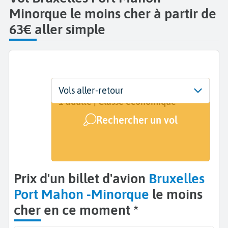
Minorque le moins cher à partir de
63€ aller simple
Départ
Dates
Voyageurs | Classe
Vols aller-retour
Bruxelles (BRU)
31 août - 4 sept.
1 adulte | Classe économique
Rechercher un vol
Arrivée
Minorque - Port Mahon (MAH)
Prix d'un billet d'avion
Bruxelles
Port Mahon -Minorque
le moins
cher en ce moment *