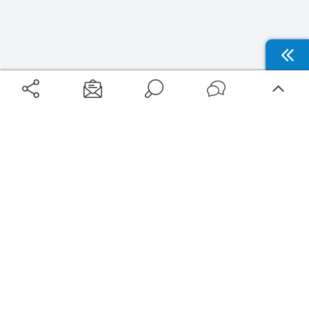
Aéroports
Voyages
Aéroports Voyages est la première plateforme de recherche de services liés au
voyage en avion. Nous vous proposons toutes les destinations, les
programmes de vols et les services disponibles pour votre aéroport : billets
d'avion, locations de voitures, hôtels... Laissez-vous inspirer et profitez d’une
expérience de voyage unique au meilleur prix !