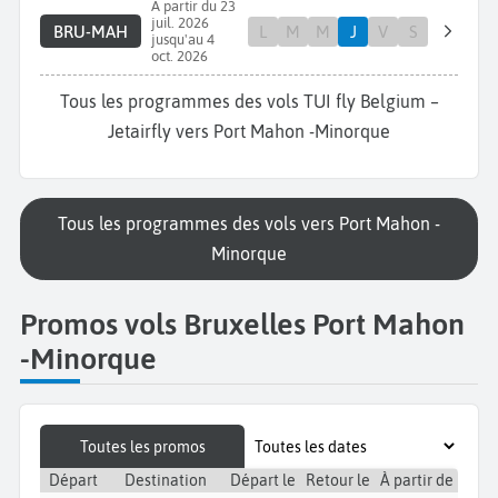
A partir du 23
juil. 2026
BRU-MAH
L
M
M
J
V
S
jusqu'au 4
oct. 2026
Tous les programmes des vols TUI fly Belgium –
Jetairfly vers Port Mahon -Minorque
Tous les programmes des vols vers Port Mahon -
Minorque
Promos vols Bruxelles Port Mahon
-Minorque
Toutes les promos
Départ
Destination
Départ le
Retour le
À partir de