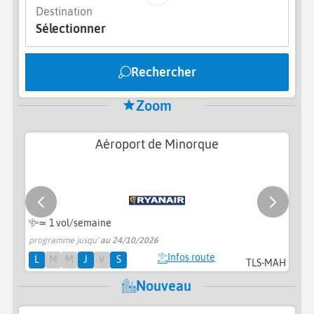
Destination
Sélectionner
Rechercher
Zoom
Aéroport de Minorque
≃ 1 vol/semaine
programme jusqu'
au 24/10/2026
pr
Infos route
L
M
M
J
V
S
TLS-MAH
Nouveau