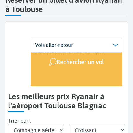
à Toulouse
Départ
Dates
Voyageurs | Classe
Vols aller-retour
Toulouse Blagnac (TLS)
Dates de votre voyage
1 adulte | Classe économique
Rechercher un vol
Arrivée
A...
Les meilleurs prix Ryanair à
l'aéroport Toulouse Blagnac
Trier par :