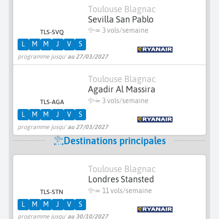
Toulouse Blagnac
Sevilla San Pablo
≃
3 vols/semaine
TLS-SVQ
L
M
M
J
V
S
programme jusqu'
au 27/03/2027
Toulouse Blagnac
Agadir Al Massira
≃
3 vols/semaine
TLS-AGA
L
M
M
J
V
S
programme jusqu'
au 27/03/2027
Destinations principales
Toulouse Blagnac
Londres Stansted
≃
11 vols/semaine
TLS-STN
L
M
M
J
V
S
programme jusqu'
au 30/10/2027