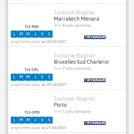
Toulouse Blagnac
Marrakech Ménara
≃
8 vols/semaine
TLS-RAK
L
M
M
J
V
S
programme jusqu'
au 30/10/2027
Toulouse Blagnac
Bruxelles Sud Charleroi
≃
7 vols/semaine
TLS-CRL
L
M
M
J
V
S
programme jusqu'
au 30/10/2027
Toulouse Blagnac
Porto
≃
5 vols/semaine
TLS-OPO
L
M
M
J
V
S
programme jusqu'
au 27/03/2027