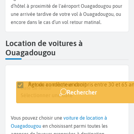
d’hôtel à proximité de l'aéroport Ouagadougou pour
une arrivée tardive de votre vol à Ouagadougou, ou
encore dans le cas d’un vol retour matinal.
Location de voitures à
Ouagadougou
Retour au même endroit
Âge du conducteur compris entre 30 et 65 an
Lieu de retrait
Date de retrait
Date de retour
Rechercher
Ouagadougou
Sélectionner une date
Sélectionner une date
Vous pouvez choisir une
voiture de location à
Ouagadougou
en choisissant parmi toutes les
agences de loueurs proposées à destination.