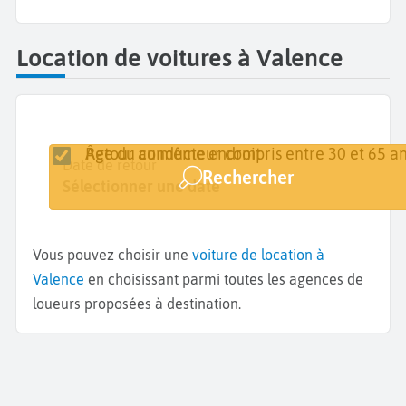
Location de voitures à Valence
Retour au même endroit
Âge du conducteur compris entre 30 et 65 an
Lieu de retrait
Date de retrait
Date de retour
Rechercher
Valence
Sélectionner une date
Sélectionner une date
Vous pouvez choisir une
voiture de location à
Valence
en choisissant parmi toutes les agences de
loueurs proposées à destination.