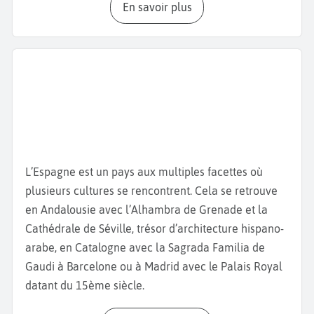
En savoir plus
entourée par le Micalet, clocher du XIVème siècle de
la
Cathédrale de Valence
, célèbre pour abriter le
Saint Calice, que certains considèrent comme le
véritable Graal. Admirez également la
basilique de
la Virgen de los Desamparados
et le
Palais de la
Généralité Valencienne,
siège du gouvernement
régional, datant du XVe siècle. Poursuivez votre
visite de Valence
avec le marché central, un joyau
de l’architecture moderne et l’un des plus grands
L’Espagne est un pays aux multiples facettes où
marchés couverts d’Europe avec ses épiceries,
plusieurs cultures se rencontrent. Cela se retrouve
boucheries ou encore
bar à tapas
qui cuisinent les
en Andalousie avec l’Alhambra de Grenade et la
aliments du marché. Ne manquez pas de goûter la
Cathédrale de Séville, trésor d’architecture hispano-
paella valencienne, plat emblématique à base de
arabe, en Catalogne avec la Sagrada Familia de
riz, de poulet, de lapin et de haricots verts, née dans
Gaudi à Barcelone ou à Madrid avec le Palais Royal
cette région mais aussi l’Agua de Valencia, un
datant du 15ème siècle.
cocktail de Champagne ou de cava avec du jus
d’orange, de la vodka et du gin. Découvrez ensuite