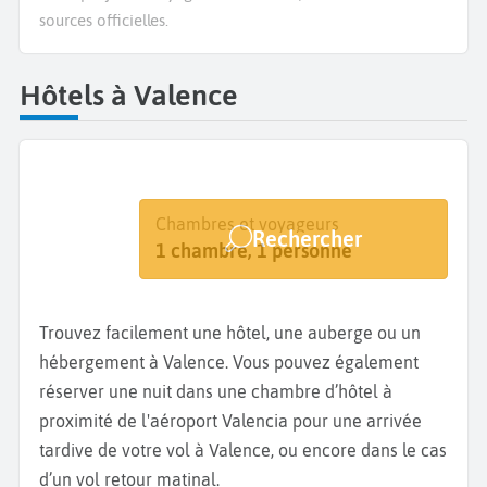
sources officielles.
Hôtels à Valence
Destination
Dates
Chambres et voyageurs
Rechercher
Valence
Dates de votre séjour
1 chambre, 1 personne
Trouvez facilement une hôtel, une auberge ou un
hébergement à Valence. Vous pouvez également
réserver une nuit dans une chambre d’hôtel à
proximité de l'aéroport Valencia pour une arrivée
tardive de votre vol à Valence, ou encore dans le cas
d’un vol retour matinal.