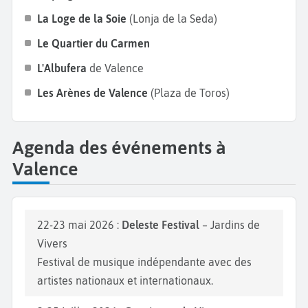
ambiance festive en assistant à Las Fallas, une fête
La Loge de la Soie
(Lonja de la Seda)
traditionnelle classée au patrimoine immatériel de
Le Quartier du Carmen
l’UNESCO, où d’immenses sculptures en carton-pâte
L'Albufera
de Valence
sont brûlées lors de la nuit du 19 mars. Bonnes
vacances à Valence !
Les Arènes de Valence
(Plaza de Toros)
Agenda des événements à
Valence
22-23 mai 2026 :
Deleste Festival
– Jardins de
Vivers
Festival de musique indépendante avec des
artistes nationaux et internationaux.