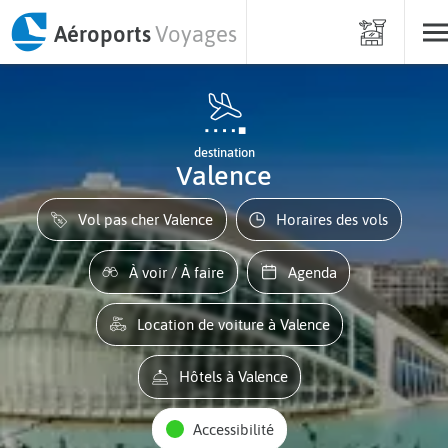
Aéroports
Voyages
destination
Valence
Vol pas cher Valence
Horaires des vols
À voir / À faire
Agenda
Location de voiture à Valence
Hôtels à Valence
Accessibilité