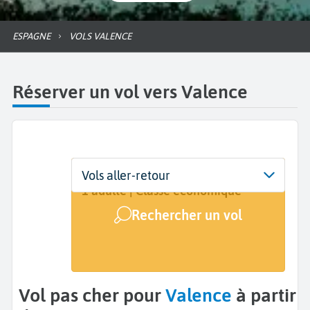
ESPAGNE
VOLS VALENCE
Réserver un vol vers Valence
Départ
Dates
Voyageurs | Classe
Vols aller-retour
De...
Dates de votre voyage
1 adulte | Classe économique
Rechercher un vol
Arrivée
Valence (VLC)
Vol pas cher pour
Valence
à partir