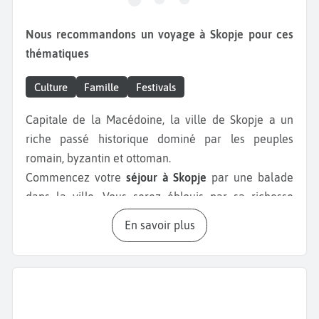
Nous recommandons un voyage à Skopje pour ces
thématiques
Culture
Famille
Festivals
Capitale de la Macédoine, la ville de Skopje a un
riche passé historique dominé par les peuples
romain, byzantin et ottoman.
Commencez votre
séjour à Skopje
par une balade
dans la ville. Vous serez éblouis par sa richesse
architecturale en commençant par la
forteresse de
En savoir plus
Skopje
. Symbole de la ville, elle se trouve dans la
vieille-ville et date de l'antiquité. Son rôle consistait
à protéger la ville des envahisseurs. Non loin de là
vous trouverez la
Maison-mémorial Mère Teresa
qui
rend hommage à Mère Teresa en exposant certains