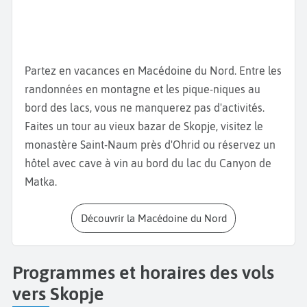
objets lui ayant appartenu. Une statue massive est
aussi exposée en son honneur. Admirez le
pont de
l'empereur Dusan
au-dessus du fleuve Vardar.
Construit par les ottomans, il est un autre symbole
Partez en vacances en Macédoine du Nord. Entre les
de la ville de Skopje. Allez ensuite visiter l'un des
randonnées en montagne et les pique-niques au
plus
grands bazars de Skopje
au nord de la ville.
bord des lacs, vous ne manquerez pas d'activités.
Découvrez les petits commerces et les différents
Faites un tour au vieux bazar de Skopje, visitez le
magasins. Profitez-en pour vous restaurer dans l'un
monastère Saint-Naum près d'Ohrid ou réservez un
des établissements à proximité. Dégustez un
hôtel avec cave à vin au bord du lac du Canyon de
Pastrmajlija
, une pita recouverte de viande ou de
Matka.
poulet, la
truite d'Ohrid
ou encore le
Pindjur
à base
d'aubergine, d'oignon, de poivrons, de piments et
Découvrir la Macédoine du Nord
d'oignons. Pour vous détendre, faites une randonnée
en montagne et montez au sommet du
Mont Vodno
.
Programmes et horaires des vols
Vous y découvrirez la croix du Millénaire et aurez
vers Skopje
une vue panoramique sur la ville. Enfin, pour profiter