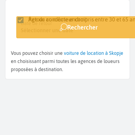
Retour au même endroit
Âge du conducteur compris entre 30 et 65 an
Lieu de retrait
Date de retrait
Date de retour
Rechercher
Skopje
Sélectionner une date
Sélectionner une date
Vous pouvez choisir une
voiture de location à Skopje
en choisissant parmi toutes les agences de loueurs
proposées à destination.