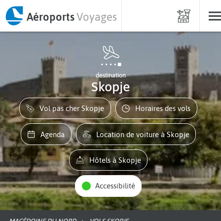
Aéroports
Voyages
destination
Skopje
Vol pas cher Skopje
Horaires des vols
Agenda
Location de voiture à Skopje
Hôtels à Skopje
Accessibilité