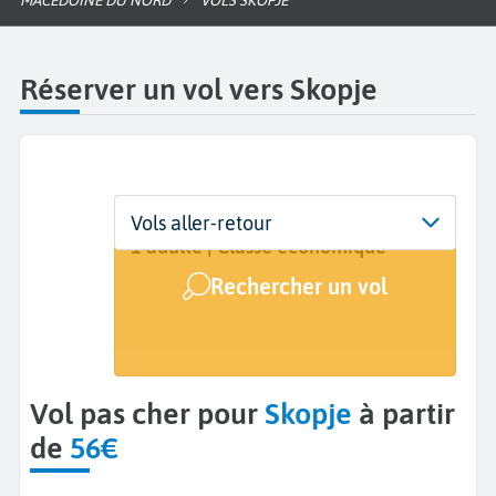
MACÉDOINE DU NORD
VOLS SKOPJE
Réserver un vol vers Skopje
Départ
Dates
Voyageurs | Classe
Vols aller-retour
De...
Dates de votre voyage
1 adulte | Classe économique
Rechercher un vol
Arrivée
Skopje (SKP)
Vol pas cher pour
Skopje
à partir
de
56€