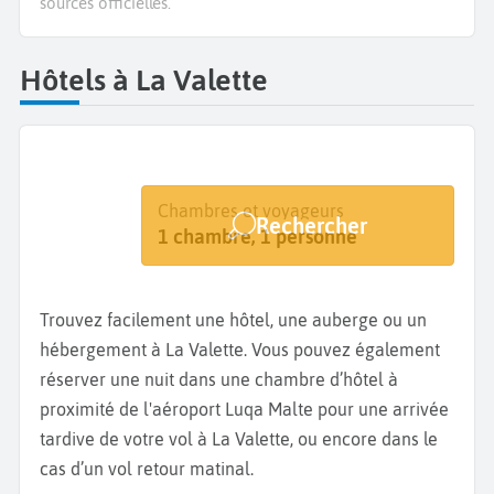
sources officielles.
Hôtels à La Valette
Destination
Dates
Chambres et voyageurs
Rechercher
La Valette
Dates de votre séjour
1 chambre, 1 personne
Trouvez facilement une hôtel, une auberge ou un
hébergement à La Valette. Vous pouvez également
réserver une nuit dans une chambre d’hôtel à
proximité de l'aéroport Luqa Malte pour une arrivée
tardive de votre vol à La Valette, ou encore dans le
cas d’un vol retour matinal.