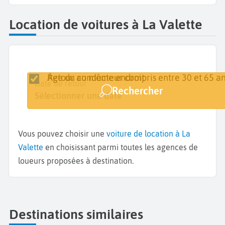
Location de voitures à La Valette
Retour au même endroit
Âge du conducteur compris entre 30 et 65 an
Lieu de retrait
Date de retrait
Date de retour
Rechercher
La Valette
Sélectionner une date
Sélectionner une date
Vous pouvez choisir une
voiture de location à La
Valette
en choisissant parmi toutes les agences de
loueurs proposées à destination.
Destinations similaires