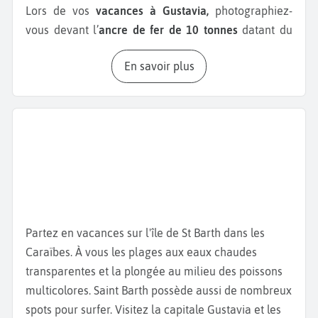
Lors de vos
vacances à Gustavia,
photographiez-
vous devant l’
ancre de fer de 10 tonnes
datant du
18ème siècle, posée sur un socle près du port. Elle a
En savoir plus
été fabriquée par des anglais. Poursuivez votre
séjour à Gustavia
en gravissant le
Fort Karl.
De son
sommet, ce fort offre de magnifiques panoramas,
notamment au Sud-Est sur la
Shell Beach
, à l’Ouest
vers la mer et différentes îles tels que Saint Kitts et
les
îlets du Pain de Sucre
et des Petits Saints, et enfin
au Nord-Est sur la ville et son port. Depuis 2007, ce
site appartient au Conservatoire du Littoral. Le
phare
de Gustavia
, quant à lui, domine la baie de la ville
Partez en vacances sur l'île de St Barth dans les
du haut de sa colline. Ce site est un incontournable
Caraïbes. À vous les plages aux eaux chaudes
de votre excursion.
transparentes et la plongée au milieu des poissons
multicolores. Saint Barth possède aussi de nombreux
Gustavia est une ville avec un patrimoine culturel
spots pour surfer. Visitez la capitale Gustavia et les
très riche. Le
clocher suédois,
reconnaissable grâce