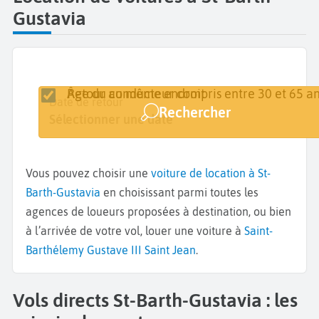
Gustavia
Retour au même endroit
Âge du conducteur compris entre 30 et 65 an
Lieu de retrait
Date de retrait
Date de retour
Rechercher
Gustavia
Sélectionner une date
Sélectionner une date
Vous pouvez choisir une
voiture de location à St-
Barth-Gustavia
en choisissant parmi toutes les
agences de loueurs proposées à destination, ou bien
à l’arrivée de votre vol, louer une voiture à
Saint-
Barthélemy Gustave III Saint Jean
.
Vols directs St-Barth-Gustavia : les