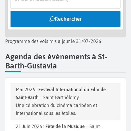
sable et ses eaux claires.
Impossible de terminer votre voyage à Gustavia
Rechercher
sans avoir goûté aux fruits exotiques de l’île tels que
le fruit de la passion et la goyave, ou encore à la
cuisine créole avec des accras de morue et des
Programme des vols mis à jour le 31/07/2026
boudins antillais.
Agenda des événements à St-
Barth-Gustavia
Mai 2026 :
Festival International du Film de
Saint-Barth
– Saint-Barthélemy
Une célébration du cinéma caribéen et
international sous les étoiles.
21 Juin 2026 :
Fête de la Musique
– Saint-