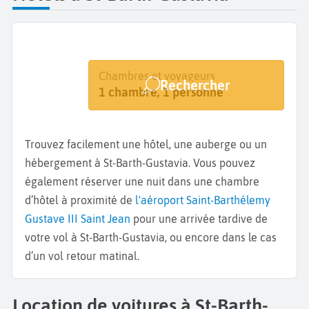
Destination
Dates
Chambres et voyageurs
Rechercher
Gustavia
Dates de votre séjour
1 chambre, 1 personne
Trouvez facilement une hôtel, une auberge ou un
hébergement à St-Barth-Gustavia. Vous pouvez
également réserver une nuit dans une chambre
d’hôtel à proximité de
l'aéroport Saint-Barthélemy
Gustave III Saint Jean
pour une arrivée tardive de
votre vol à St-Barth-Gustavia, ou encore dans le cas
d’un vol retour matinal.
Location de voitures à St-Barth-