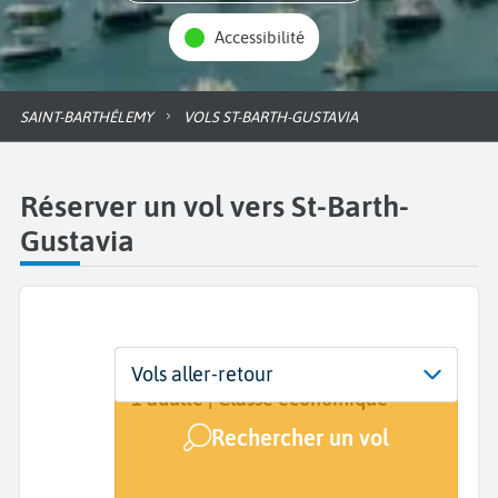
Accessibilité
SAINT-BARTHÉLEMY
VOLS ST-BARTH-GUSTAVIA
Réserver un vol vers St-Barth-
Gustavia
Départ
Dates
Voyageurs | Classe
Vols aller-retour
De...
Dates de votre voyage
1 adulte | Classe économique
Rechercher un vol
Arrivée