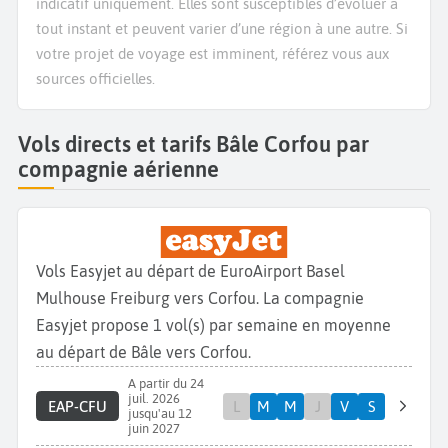
indicatif uniquement. Elles sont susceptibles d’évoluer à
tout instant et peuvent varier d’une région à une autre. Si
votre projet de voyage est imminent, référez vous aux
sources officielles.
Vols directs et tarifs Bâle Corfou par
compagnie aérienne
Vols Easyjet au départ de EuroAirport Basel
Mulhouse Freiburg vers Corfou. La compagnie
Easyjet propose 1 vol(s) par semaine en moyenne
au départ de Bâle vers Corfou.
A partir du 24
juil. 2026
EAP-CFU
L
M
M
J
V
S
jusqu'au 12
juin 2027