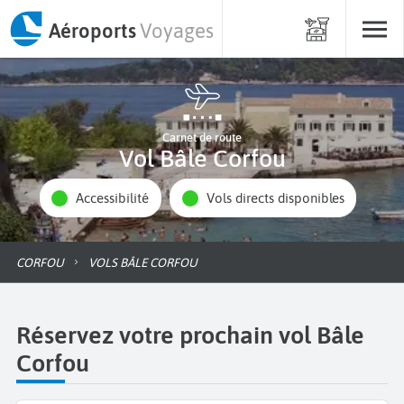
Aéroports
Voyages
Carnet de route
Vol Bâle Corfou
Accessibilité
Vols directs disponibles
CORFOU
VOLS BÂLE CORFOU
Réservez votre prochain vol Bâle
Corfou