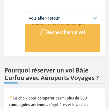
Départ
Dates
Voyageurs | Classe
Vols aller-retour
Bâle (BSL)
Dates de votre voyage
1 adulte | Classe économique
Rechercher un vol
Arrivée
Corfou (CFU)
Pourquoi réserver un vol Bâle
Corfou avec Aéroports Voyages ?
Le choix pour
comparer
parmi
plus de 500
compagnies aériennes
régulières et low costs