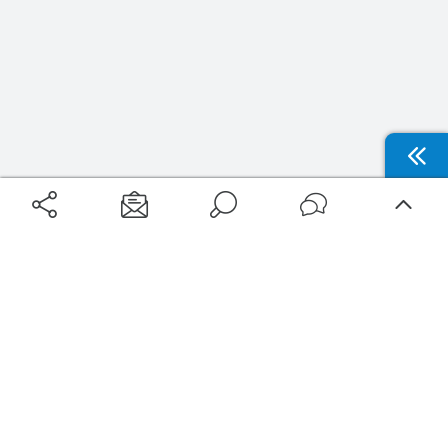
Aéroports
Voyages
Aéroports Voyages est la première plateforme de recherche de services liés au
voyage en avion. Nous vous proposons toutes les destinations, les
programmes de vols et les services disponibles pour votre aéroport : billets
d'avion, locations de voitures, hôtels... Laissez-vous inspirer et profitez d’une
expérience de voyage unique au meilleur prix !