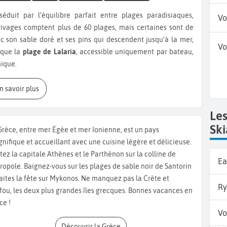
Vo
rivages comptent plus de 60 plages, mais certaines sont de
ec son sable doré et ses pins qui descendent jusqu’à la mer,
Vo
 que la
plage de Lalaria
, accessible uniquement par bateau,
nique.
tré de charme grec avec ses ruelles blanchies à la chaux qui
En savoir plus
mées, et le vieux port qui reste le cœur battant de l’île. Au
érarches
, basilique à trois nefs, se distingue par son imposant
Le
rare de style gothique en
Grèce
. Tout proche, la
péninsule de
Ski
Grèce, entre mer Égée et mer Ionienne, est un pays
nce dans la mer et accueille aujourd’hui des concerts et
nifique et accueillant avec une cuisine légère et délicieuse.
itez la capitale Athènes et le Parthénon sur la colline de
Ea
 un autre monument incontournable de l’île. C’est ici qu’a été
cropole. Baignez-vous sur les plages de sable noir de Santorin
t la guerre d’indépendance. Plus au nord, le site de
Kastro
,
faites la fête sur Mykonos. Ne manquez pas la Crète et
Ry
 visiteur dans l’histoire médiévale de l’île tout en offrant des
fou, les deux plus grandes îles grecques. Bonnes vacances en
ce !
Vo
Découvrir la Grèce