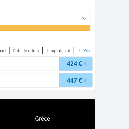
Arrivée
r un vol
Skiathos (JSI)
part
Date de retour
Temps de vol
Prix
424 €
447 €
Grèce