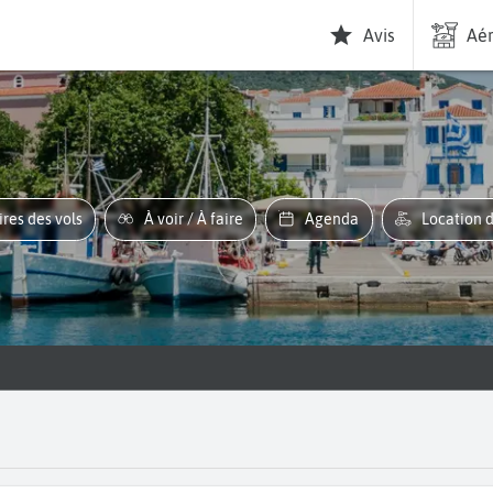
Avis
Aér
aires des vols
À voir / À faire
Agenda
Location 