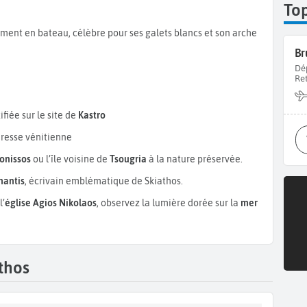
To
ment en bateau, célèbre pour ses galets blancs et son arche
Br
Dé
Re
fiée sur le site de
Kastro
eresse vénitienne
onissos
ou l’île voisine de
Tsougria
à la nature préservée.
mantis
, écrivain emblématique de Skiathos.
l’
église Agios Nikolaos
, observez la lumière dorée sur la
mer
thos