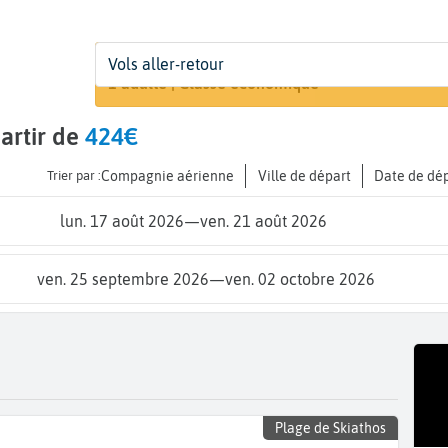
Départ
Dates
Voyageurs | Classe
Vols aller-retour
Recherche
De...
Dates de votre voyage
1 adulte | Classe économique
artir de
424€
Trier par :
Compagnie aérienne
Ville de départ
Date de dé
lun. 17 août 2026
—
ven. 21 août 2026
ven. 25 septembre 2026
—
ven. 02 octobre 2026
Plage de Skiathos