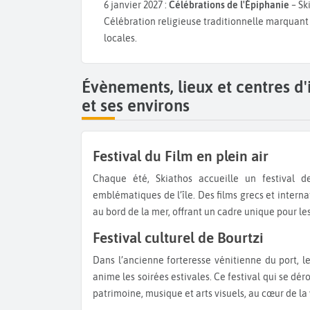
6 janvier 2027 :
Célébrations de l'Épiphanie
– Sk
Célébration religieuse traditionnelle marquant l
locales.
Évènements, lieux et centres d
et ses environs
Festival du Film en plein air
Chaque été, Skiathos accueille un festival de cinéma en plein air, avec projections dans des lieux
emblématiques de l’île. Des films grecs et intern
au bord de la mer, offrant un cadre unique pour l
Festival culturel de Bourtzi
Dans l’ancienne forteresse vénitienne du port, le Bourtzi,avec ses concerts, pièces de théâtre et expositions
anime les soirées estivales. Ce festival qui se dér
patrimoine, musique et arts visuels, au cœur de la v