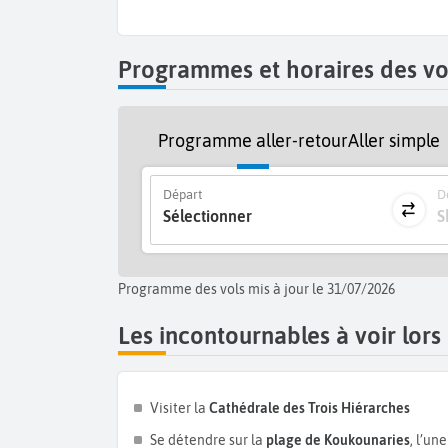
mouillage dans des criques secrètes ou escapades 
de
Tsougria
. Pour les amateurs d’activités, l’île o
Programmes et horaires des vol
Skiathos possède aussi une belle dimension cultu
écrivain majeur né sur l’île, qui retrace sa vie et 
des couchers de soleil spectaculaires, particuliè
Programme aller-retour
Aller simple
Chora
.
Départ
De
Sélectionner
S
Programme des vols mis à jour le 31/07/2026
Les incontournables à voir lors
Visiter la
Cathédrale des Trois Hiérarches
Se détendre sur la
plage de Koukounaries
, l’un